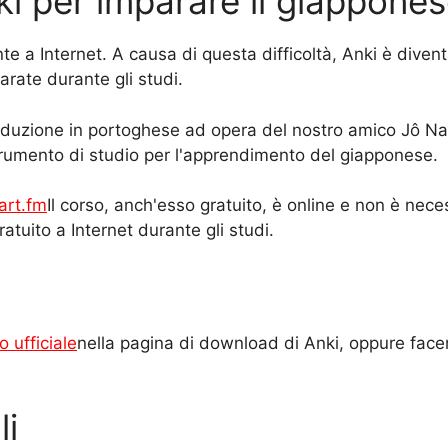
i per imparare il giappone
e a Internet. A causa di questa difficoltà, Anki è divent
rate durante gli studi.
traduzione in portoghese ad opera del nostro amico Jô N
rumento di studio per l'apprendimento del giapponese.
art.fm
Il corso, anch'esso gratuito, è online e non è nec
atuito a Internet durante gli studi.
o ufficiale
nella pagina di download di Anki, oppure face
li