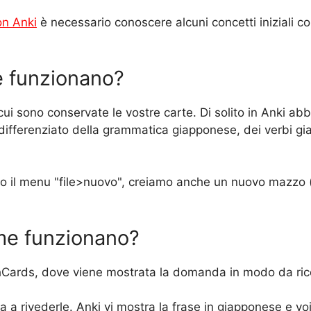
on Anki
è necessario conoscere alcuni concetti iniziali co
e funzionano?
ui sono conservate le vostre carte. Di solito in Anki ab
differenziato della grammatica giapponese, dei verbi gia
 il menu "file>nuovo", creiamo anche un nuovo mazzo (s
me funzionano?
hCards, dove viene mostrata la domanda in modo da ricor
zia a rivederle. Anki vi mostra la frase in giapponese e v