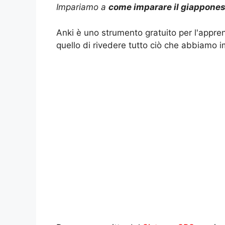
Impariamo a
come imparare il giappones
a
l
n
c
p
n
Anki è uno strumento gratuito per l'appr
t
e
t
e
y
d
quello di rivedere tutto ciò che abbiamo im
s
g
e
b
L
i
A
r
r
o
i
v
p
a
e
o
n
i
p
m
s
k
k
d
t
i