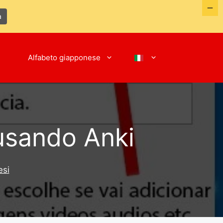
a
Alfabeto giapponese
usando Anki
esi