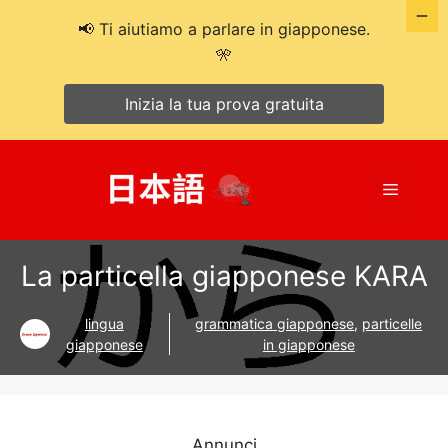
📢 Ti aiutiamo a parlare in giapponese.
🎌
Inizia la tua prova gratuita
Salta
al
Menù
contenuto
La particella giapponese KARA
lingua
grammatica giapponese
,
particelle
giapponese
in giapponese
Annunci