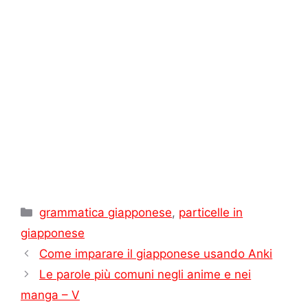
p
m
s
k
k
d
t
i
Categorie
grammatica giapponese
,
particelle in
giapponese
Come imparare il giapponese usando Anki
Le parole più comuni negli anime e nei
manga – V