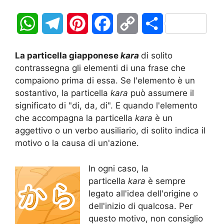
W
T
P
F
C
C
h
e
i
a
o
o
La particella giapponese
kara
di solito
a
l
n
c
p
n
contrassegna gli elementi di una frase che
compaiono prima di essa. Se l'elemento è un
t
e
t
e
y
d
sostantivo, la particella
kara
può assumere il
significato di "di, da, di". E quando l'elemento
s
g
e
b
L
i
che accompagna la particella
kara
è un
A
r
r
o
i
v
aggettivo o un verbo ausiliario, di solito indica il
motivo o la causa di un'azione.
p
a
e
o
n
i
In ogni caso, la
p
m
s
k
k
d
particella
kara
è sempre
t
i
legato all'idea dell'origine o
dell'inizio di qualcosa. Per
questo motivo, non consiglio