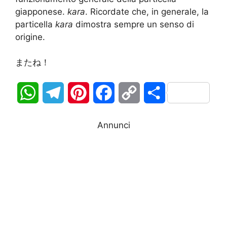
giapponese.
kara
. Ricordate che, in generale, la
particella
kara
dimostra sempre un senso di
origine.
またね！
W
T
P
F
C
C
h
e
i
a
o
o
Annunci
a
l
n
c
p
n
t
e
t
e
y
d
s
g
e
b
L
i
A
r
r
o
i
v
p
a
e
o
n
i