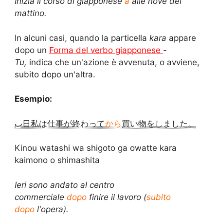
Inizia il corso di giapponese
a
alle nove del
mattino.
In alcuni casi, quando la particella
kara
appare
dopo un
Forma del verbo giapponese
-
Tu,
indica che un'azione è avvenuta, o avviene,
subito dopo un'altra.
Esempio:
ٮ日私は仕事が終わって
から
買い物をしました。
Kinou watashi wa shigoto ga owatte kara
kaimono o shimashita
Ieri sono andato al centro
commerciale
dopo
finire il lavoro (
subito
dopo
l'opera).