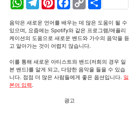
W
T
P
F
C
S
h
e
i
a
o
h
음악은 새로운 언어를 배우는 데 많은 도움이 될 수
a
l
n
c
p
a
있으며, 요즘에는 Spotify와 같은 프로그램/애플리
케이션의 도움으로 새로운 밴드와 가수의 음악을 듣
t
e
t
e
y
r
고 알아가는 것이 어렵지 않습니다.
s
g
e
b
L
e
이를 통해 새로운 아티스트와 밴드(저희의 경우 일
A
r
r
o
i
본 밴드)를 알게 되고, 다양한 음악을 들을 수 있습
니다. 점점 더 많은 사람들에게 좋은 옵션입니다.
일
p
a
e
o
n
본어 입력
.
p
m
s
k
k
광고
t