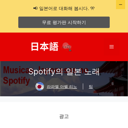
📢 일본어로 대화해 봅시다. 🎌
무료 평가판 시작하기
콘
텐
메
츠
로
뉴
건
Spotify의 일본 노래
너
뛰
기
라파엘 아벨 리노
팁
광고