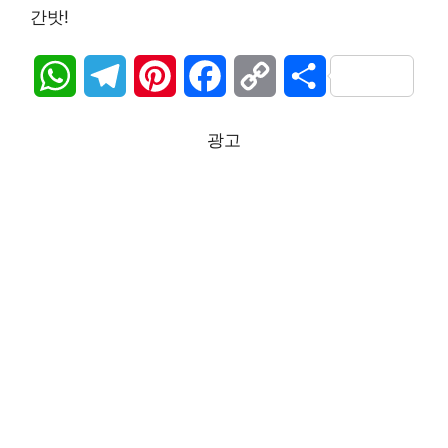
간밧!
W
T
P
F
C
S
h
e
i
a
o
h
광고
a
l
n
c
p
a
t
e
t
e
y
r
s
g
e
b
L
e
A
r
r
o
i
p
a
e
o
n
p
m
s
k
k
t