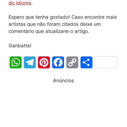
do idioma
.
Espero que tenha gostado! Caso encontre mais
artistas que não foram citados deixe um
comentário que atualizarei o artigo.
Ganbatte!
W
T
P
F
C
S
h
e
i
a
o
h
Anúncios
a
l
n
c
p
a
t
e
t
e
y
r
s
g
e
b
L
e
A
r
r
o
i