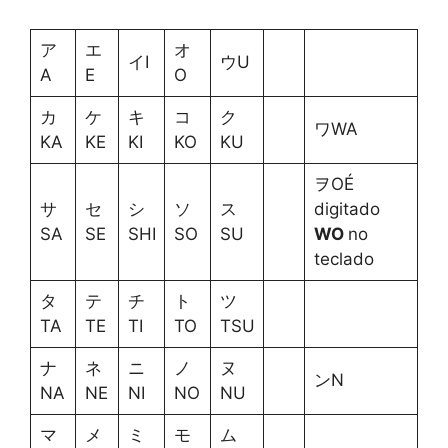
ア
エ
オ
イI
ウU
A
E
O
カ
ケ
キ
コ
ク
ワWA
KA
KE
KI
KO
KU
ヲOÉ
サ
セ
シ
ソ
ス
digitado
SA
SE
SHI
SO
SU
WO
no
teclado
タ
テ
チ
ト
ツ
TA
TE
TI
TO
TSU
ナ
ネ
ニ
ノ
ヌ
ンN
NA
NE
NI
NO
NU
マ
メ
ミ
モ
ム