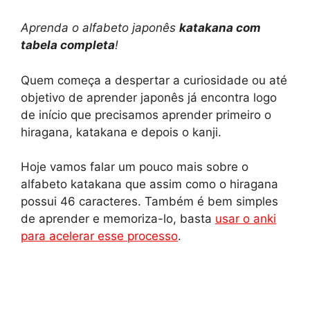
h
e
i
a
o
h
Aprenda o alfabeto japonês
katakana com
a
l
n
c
p
a
tabela completa
!
t
e
t
e
y
r
Quem começa a despertar a curiosidade ou até
objetivo de aprender japonês já encontra logo
s
g
e
b
L
e
de início que precisamos aprender primeiro o
A
r
r
o
i
hiragana, katakana e depois o kanji.
p
a
e
o
n
Hoje vamos falar um pouco mais sobre o
alfabeto katakana que assim como o hiragana
p
m
s
k
k
possui 46 caracteres. Também é bem simples
t
de aprender e memoriza-lo, basta
usar o anki
para acelerar esse processo
.