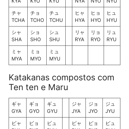
KYA
KYO
KYU
NYA
NYO
NYU
チャ
チョ
チュ
ヒャ
ヒョ
ヒュ
TCHA
TCHO
TCHU
HYA
HYO
HYU
シャ
ショ
シュ
リャ
リョ
リュ
SHA
SHO
SHU
RYA
RYO
RYU
ミャ
ミョ
ミュ
MYA
MYO
MYU
Katakanas compostos com
Ten ten e Maru
ギャ
ギョ
ギュ
ジャ
ジョ
ジュ
GYA
GYO
GYU
JYA
JYO
JYU
ビャ
ビョ
ビュ
ピャ
ピョ
ピュ