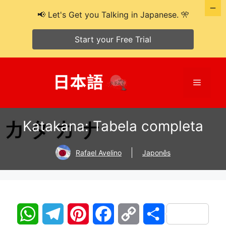
📢 Let's Get you Talking in Japanese. 🎌
Start your Free Trial
Pular
para
Cardáp
o
conteúdo
Katakana: Tabela completa
Rafael Avelino
Japonês
W
T
P
F
C
S