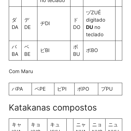
no teclado
ヅZUÉ
ダ
デ
ド
digitado
ヂDI
DA
DE
DO
DU
no
teclado
バ
ベ
ボ
ビBI
ボBO
BA
BE
BU
Com Maru
パPA
ペPE
ピPI
ポPO
プPU
Katakanas compostos
キャ
キョ
キュ
ニャ
ニョ
ニュ