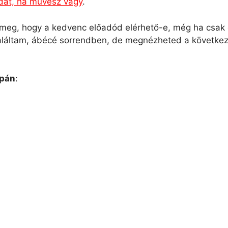
odat, ha művész vagy
.
eg, hogy a kedvenc előadód elérhető-e, még ha csak eg
 találtam, ábécé sorrendben, de megnézheted a következ
apán
: