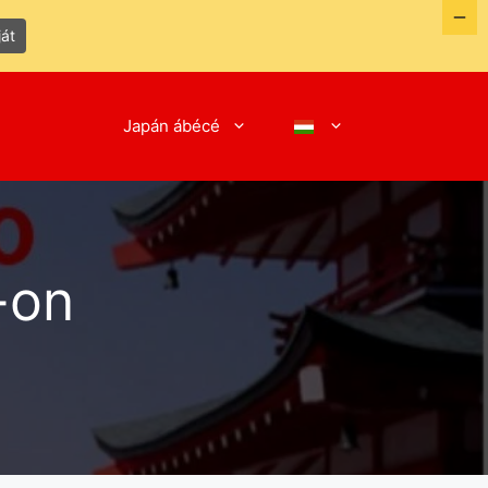
ját
Japán ábécé
-on