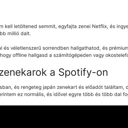
m kell letöltened semmit, egyfajta zenei Netflix, és ing
b millió dalt.
l és véletlenszerű sorrendben hallgathatod, és prémium 
 hogy offline hallgasd a számítógépeden vagy okostele
zenekarok a Spotify-on
ban, és rengeteg japán zenekart és előadót találtam, 
intem ez normális, és idővel egyre több és több dal fog