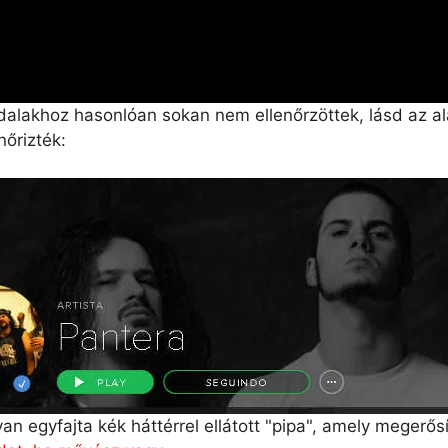
lakhoz hasonlóan sokan nem ellenőrzöttek, lásd az alá
nőrizték:
n egyfajta kék háttérrel ellátott "pipa", amely megerősí