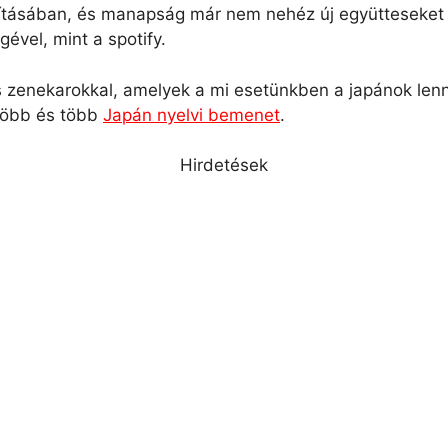
átításában, és manapság már nem nehéz új együtteseket
ével, mint a spotify.
s zenekarokkal, amelyek a mi esetünkben a japánok len
 több és több
Japán nyelvi bemenet
.
Hirdetések