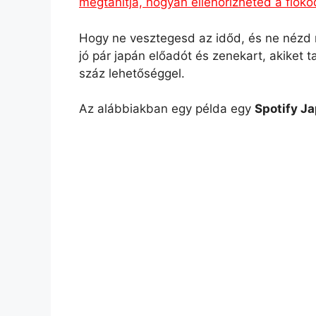
megtanítja, hogyan ellenőrizheted a fiók
Hogy ne vesztegesd az időd, és ne nézd m
jó pár japán előadót és zenekart, akiket
száz lehetőséggel.
Az alábbiakban egy példa egy
Spotify J