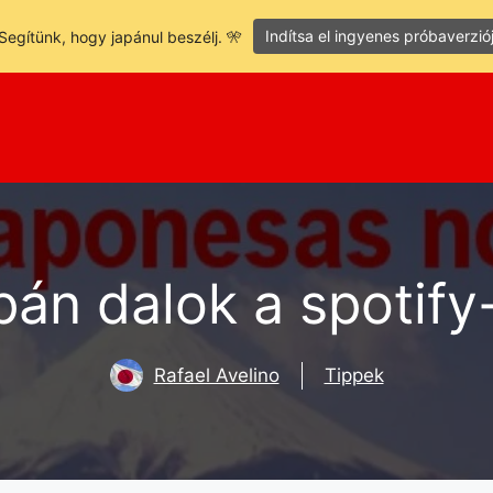
Indítsa el ingyenes próbaverzió
Segítünk, hogy japánul beszélj. 🎌
pán dalok a spotify
Rafael Avelino
Tippek