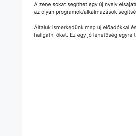
A zene sokat segíthet egy új nyelv elsaj
a
l
n
c
p
s
az olyan programok/alkalmazások segítség
t
e
t
e
y
z
Általuk ismerkedünk meg új előadókkal é
hallgatni őket. Ez egy jó lehetőség egyre
s
g
e
b
L
a
A
r
r
o
i
m
p
a
e
o
n
e
p
m
s
k
k
g
t