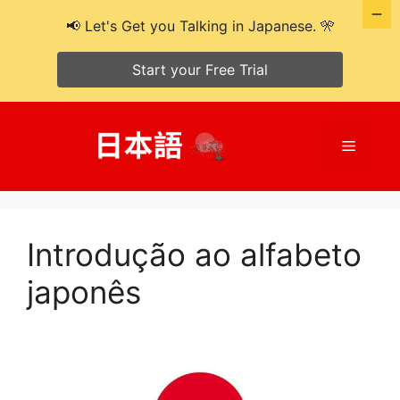
📢 Let's Get you Talking in Japanese. 🎌
Start your Free Trial
Pular
para
Cardáp
o
conteúdo
Introdução ao alfabeto
japonês