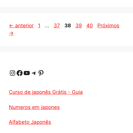
Página
Página
Página
Página
Página
←
anterior
1
...
37
38
39
40
Próximos
→
Instagram
Facebook
Youtube
Telegrama
Pinterest
Curso de japonês Grátis - Guia
Numeros em japones
Alfabeto Japonês