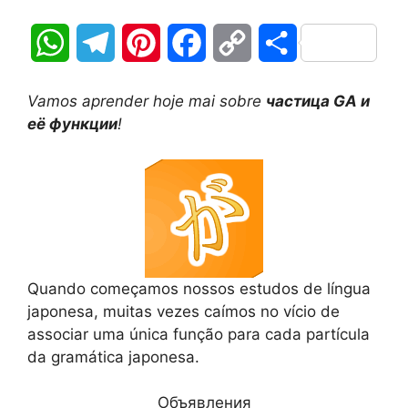
W
T
P
F
C
О
h
e
i
a
o
т
Vamos aprender hoje mai sobre
частица GA и
a
l
n
c
p
п
её функции
!
t
e
t
e
y
р
s
g
e
b
L
а
A
r
r
o
i
в
p
a
e
o
n
и
Quando começamos nossos estudos de língua
p
m
s
k
k
т
japonesa, muitas vezes caímos no vício de
associar uma única função para cada partícula
t
ь
da gramática japonesa.
Объявления