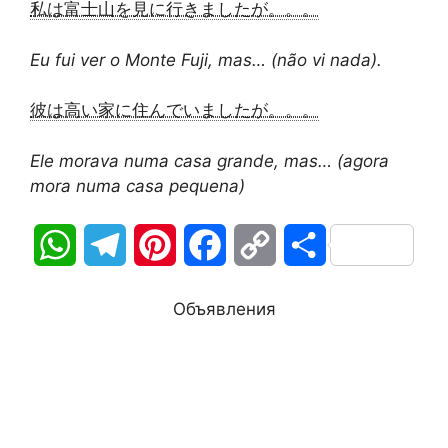
私は富士山を見に行きましたが。。。
Eu fui ver o Monte Fuji, mas… (não vi nada).
彼は高い家に住んでいましたが。。。
Ele morava numa casa grande, mas… (agora
mora numa casa pequena)
W
T
P
F
C
О
h
e
i
a
o
т
Объявления
a
l
n
c
p
п
t
e
t
e
y
р
s
g
e
b
L
а