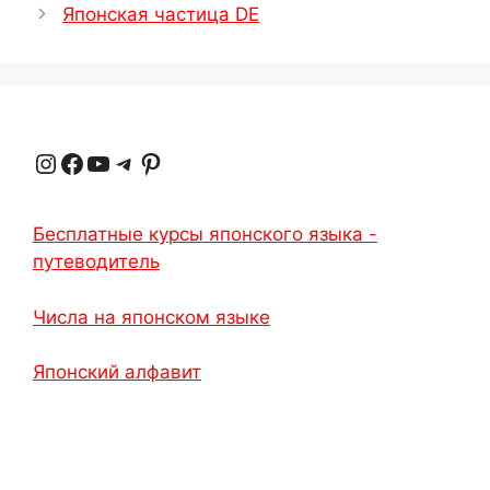
Японская частица DE
Instagram
Facebook
YouTube
Telegram
Pinterest
Бесплатные курсы японского языка -
путеводитель
Числа на японском языке
Японский алфавит