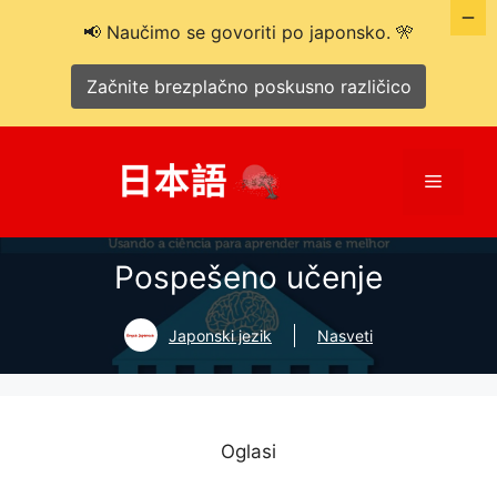
📢 Naučimo se govoriti po japonsko. 🎌
Začnite brezplačno poskusno različico
Preskoči
na
Meni
vsebino
Pospešeno učenje
Japonski jezik
Nasveti
Oglasi