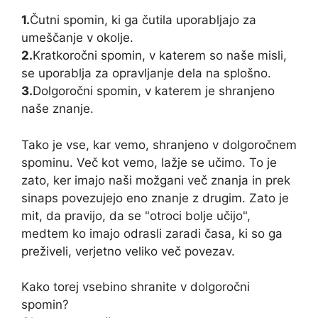
1.
Čutni spomin, ki ga čutila uporabljajo za
umeščanje v okolje.
2.
Kratkoročni spomin, v katerem so naše misli,
se uporablja za opravljanje dela na splošno.
3.
Dolgoročni spomin, v katerem je shranjeno
naše znanje.
Tako je vse, kar vemo, shranjeno v dolgoročnem
spominu. Več kot vemo, lažje se učimo. To je
zato, ker imajo naši možgani več znanja in prek
sinaps povezujejo eno znanje z drugim. Zato je
mit, da pravijo, da se "otroci bolje učijo",
medtem ko imajo odrasli zaradi časa, ki so ga
preživeli, verjetno veliko več povezav.
Kako torej vsebino shranite v dolgoročni
spomin?