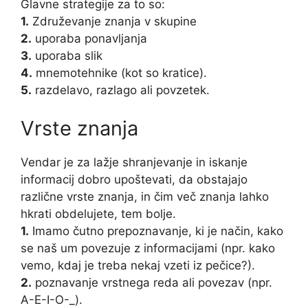
Glavne strategije za to so:
1.
Združevanje znanja v skupine
2.
uporaba ponavljanja
3.
uporaba slik
4.
mnemotehnike (kot so kratice).
5.
razdelavo, razlago ali povzetek.
Vrste znanja
Vendar je za lažje shranjevanje in iskanje
informacij dobro upoštevati, da obstajajo
različne vrste znanja, in čim več znanja lahko
hkrati obdelujete, tem bolje.
1.
Imamo čutno prepoznavanje, ki je način, kako
se naš um povezuje z informacijami (npr. kako
vemo, kdaj je treba nekaj vzeti iz pečice?).
2.
poznavanje vrstnega reda ali povezav (npr.
A-E-I-O-_).