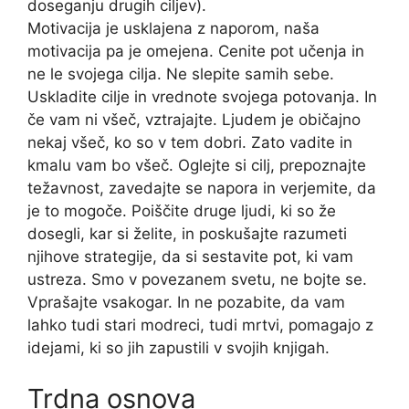
doseganju drugih ciljev).
Motivacija je usklajena z naporom, naša
motivacija pa je omejena. Cenite pot učenja in
ne le svojega cilja. Ne slepite samih sebe.
Uskladite cilje in vrednote svojega potovanja. In
če vam ni všeč, vztrajajte. Ljudem je običajno
nekaj všeč, ko so v tem dobri. Zato vadite in
kmalu vam bo všeč. Oglejte si cilj, prepoznajte
težavnost, zavedajte se napora in verjemite, da
je to mogoče. Poiščite druge ljudi, ki so že
dosegli, kar si želite, in poskušajte razumeti
njihove strategije, da si sestavite pot, ki vam
ustreza. Smo v povezanem svetu, ne bojte se.
Vprašajte vsakogar. In ne pozabite, da vam
lahko tudi stari modreci, tudi mrtvi, pomagajo z
idejami, ki so jih zapustili v svojih knjigah.
Trdna osnova