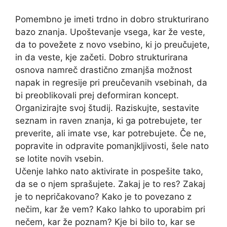
Pomembno je imeti trdno in dobro strukturirano
bazo znanja. Upoštevanje vsega, kar že veste,
da to povežete z novo vsebino, ki jo preučujete,
in da veste, kje začeti. Dobro strukturirana
osnova namreč drastično zmanjša možnost
napak in regresije pri preučevanih vsebinah, da
bi preoblikovali prej deformiran koncept.
Organizirajte svoj študij. Raziskujte, sestavite
seznam in raven znanja, ki ga potrebujete, ter
preverite, ali imate vse, kar potrebujete. Če ne,
popravite in odpravite pomanjkljivosti, šele nato
se lotite novih vsebin.
Učenje lahko nato aktivirate in pospešite tako,
da se o njem sprašujete. Zakaj je to res? Zakaj
je to nepričakovano? Kako je to povezano z
nečim, kar že vem? Kako lahko to uporabim pri
nečem, kar že poznam? Kje bi bilo to, kar se