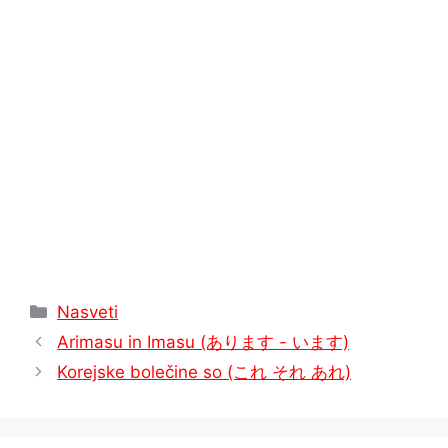
p
m
s
k
k
t
Kategorije
Nasveti
Arimasu in Imasu (あります - います)
Korejske bolečine so (これ それ あれ)