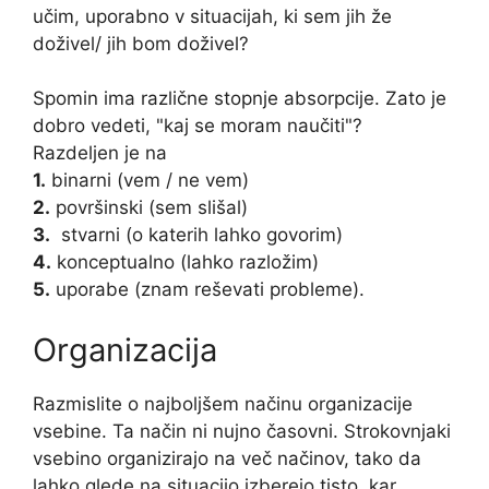
učim, uporabno v situacijah, ki sem jih že
doživel/ jih bom doživel?
Spomin ima različne stopnje absorpcije. Zato je
dobro vedeti, "kaj se moram naučiti"?
Razdeljen je na
1.
binarni (vem / ne vem)
2.
površinski (sem slišal)
3.
stvarni (o katerih lahko govorim)
4.
konceptualno (lahko razložim)
5.
uporabe (znam reševati probleme).
Organizacija
Razmislite o najboljšem načinu organizacije
vsebine. Ta način ni nujno časovni. Strokovnjaki
vsebino organizirajo na več načinov, tako da
lahko glede na situacijo izberejo tisto, kar