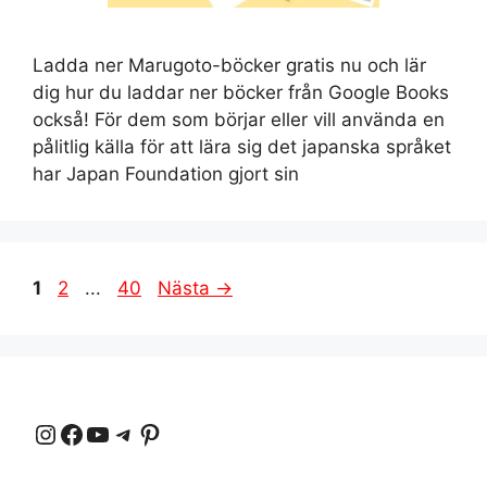
Ladda ner Marugoto-böcker gratis nu och lär
dig hur du laddar ner böcker från Google Books
också! För dem som börjar eller vill använda en
pålitlig källa för att lära sig det japanska språket
har Japan Foundation gjort sin
Sidan
Sidan
Sidan
1
2
...
40
Nästa
→
Instagram
Facebook
YouTube
Telegram
Pinterest