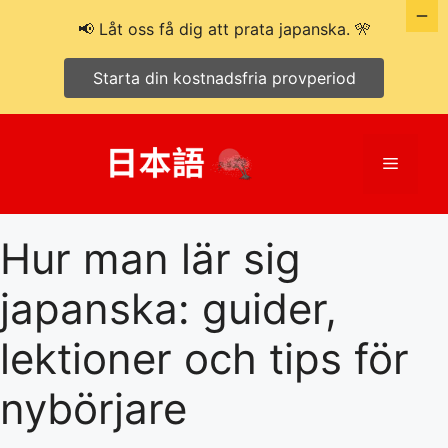
📢 Låt oss få dig att prata japanska. 🎌
Starta din kostnadsfria provperiod
Hoppa
till
Meny
innehåll
Hur man lär sig
japanska: guider,
lektioner och tips för
nybörjare