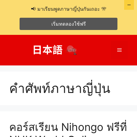
📢 มาเรียนพูดภาษาญี่ปุ่นกันเถอะ 🎌
เริ่มทดลองใช้ฟรี
ข้าม
ไป
เมนู
ที่
เนื้อหา
คำศัพท์ภาษาญี่ปุ่น
คอร์สเรียน Nihongo ฟรีที่