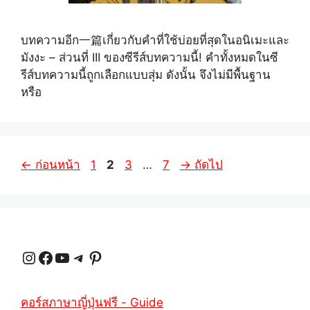
บทความอีก一篇เกี่ยวกับคำที่ใช้บ่อยที่สุดในอนิเมะและ
มังงะ – ส่วนที่ III ของซีรีส์บทความนี้! คำทั้งหมดในซี
รีส์บทความนี้ถูกเลือกแบบสุ่ม ดังนั้น จึงไม่มีพื้นฐาน
หรือ
หน้า
หน้า
หน้า
หน้า
←
ก่อนหน้า
1
2
3
…
7
→
ถัดไป
หนังสือ
หนังสือ
หนังสือ
หนังสือ
Instagram
Facebook
YouTube
Telegram
Pinterest
คอร์สภาษาญี่ปุ่นฟรี - Guide