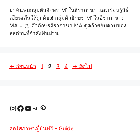
มาค้นพบกลุ่มตัวอักษร ‘M’ ในฮิรากานา และเรียนรู้วิธี
เขียนเส้นให้ถูกต้อง! กลุ่มตัวอักษร ‘M’ ในฮิรากานา:
MA = ま ตัวอักษรฮิรากานา MA ดูคล้ายกับดาบของ
สุลต่านที่กำลังฟันผ่าน
หน้า
หน้า
หน้า
หน้า
←
ก่อนหน้า
1
2
3
4
→
ถัดไป
หนังสือ
หนังสือ
หนังสือ
หนังสือ
Instagram
Facebook
YouTube
Telegram
Pinterest
คอร์สภาษาญี่ปุ่นฟรี - Guide