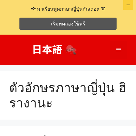
📢 มาเรียนพูดภาษาญี่ปุ่นกันเถอะ 🎌
เริ่มทดลองใช้ฟรี
ข้าม
ไป
เมนู
ที่
เนื้อหา
ตัวอักษรภาษาญี่ปุ่น ฮิ
รางานะ