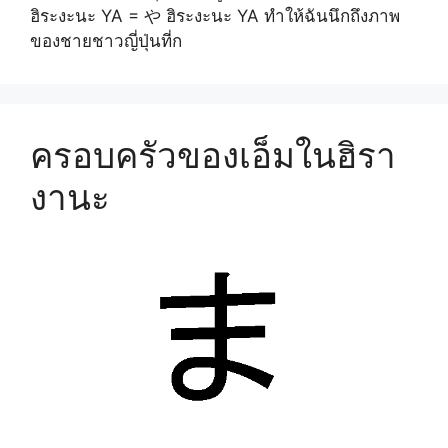
ฮิระงะนะ YA = や ฮิระงะนะ YA ทำให้ฉันนึกถึงภาพ
ของชายชาวญี่ปุ่นที่ก
ครอบครัวของเอ็มในฮิรา
งานะ