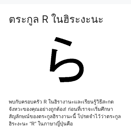
ตระกูล R ในฮิระงะนะ
พบกับครอบครัว R ในฮิรางานะและเรียนรู้วิธีสะกด
จังหวะของคุณอย่างถูกต้อง! ก่อนที่เราจะเริ่มศึกษา
สัญลักษณ์ของตระกูลฮิรางานะนี้ โปรดจำไว้ว่าตระกูล
ฮิระงะนะ “R” ในภาษาญี่ปุ่นคือ