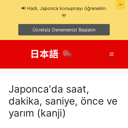
📢 Hadi, Japonca konuşmayı öğrenelim.
🎌
Ücretsiz Denemenizi Başlatın
İçeriğe
atla
Menü
Japonca'da saat,
dakika, saniye, önce ve
yarım (kanji)