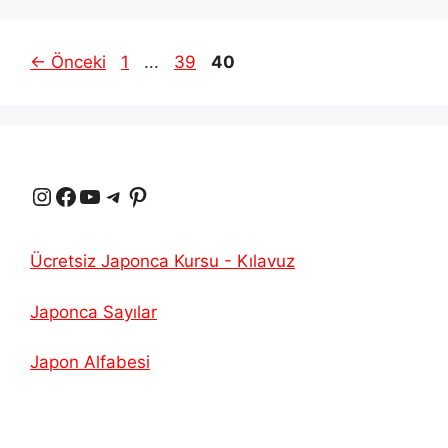
Sayfa
Sayfa
Sayfa
←
Önceki
1
...
39
40
Instagram
Facebook
YouTube
Telgraf
Pinterest
Ücretsiz Japonca Kursu - Kılavuz
Japonca Sayılar
Japon Alfabesi