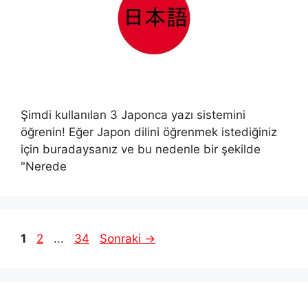
Şimdi kullanılan 3 Japonca yazı sistemini
öğrenin! Eğer Japon dilini öğrenmek istediğiniz
için buradaysanız ve bu nedenle bir şekilde
"Nerede
Sayfa
Sayfa
Sayfa
1
2
...
34
Sonraki
→