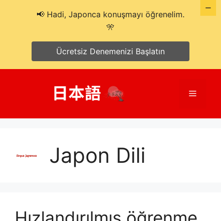
📢 Hadi, Japonca konuşmayı öğrenelim.
🎌
Ücretsiz Denemenizi Başlatın
İçeriğe
atla
Menü
Japon Dili
Hızlandırılmış öğrenme