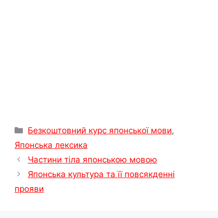
t
с
я
Категорії
Безкоштовний курс японської мови
,
Японська лексика
Частини тіла японською мовою
Японська культура та її повсякденні
прояви