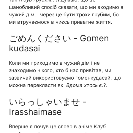
шанобливий спосіб сказати, що ми входимо в
чужий дім, і через це бути трохи грубим, бо
ми втручаємося в чиєсь приватне життя.
ごめんください - Gomen
kudasai
Коли ми приходимо в чужий дім і не
знаходимо нікого, хто б нас привітав, ми
зазвичай використовуємо гоменкудасай, що
можна перекласти як
Вдома хтось є.
?.
いらっしゃいませ -
Irasshaimase
Вперше я почув це слово в аніме
Клуб