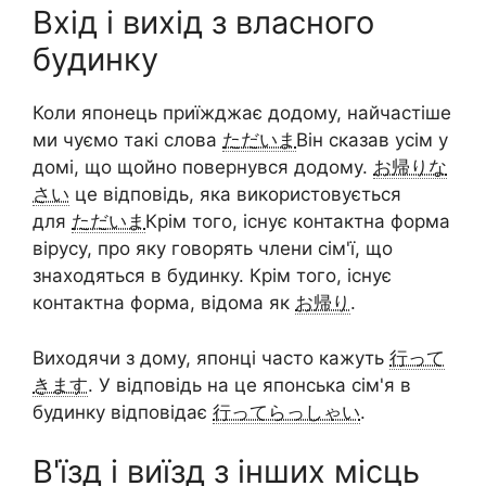
Вхід і вихід з власного
будинку
Коли японець приїжджає додому, найчастіше
ми чуємо такі слова
ただいま
Він сказав усім у
домі, що щойно повернувся додому.
お帰りな
さい
це відповідь, яка використовується
для
ただいま
Крім того, існує контактна форма
вірусу, про яку говорять члени сім'ї, що
знаходяться в будинку. Крім того, існує
контактна форма, відома як
お帰り
.
Виходячи з дому, японці часто кажуть
行って
きます
. У відповідь на це японська сім'я в
будинку відповідає
行ってらっしゃい
.
В'їзд і виїзд з інших місць