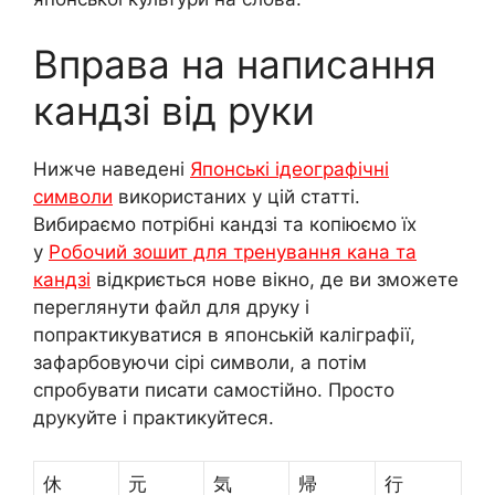
Вправа на написання
кандзі від руки
Нижче наведені
Японські ідеографічні
символи
використаних у цій статті.
Вибираємо потрібні кандзі та копіюємо їх
у
Робочий зошит для тренування кана та
кандзі
відкриється нове вікно, де ви зможете
переглянути файл для друку і
попрактикуватися в японській каліграфії,
зафарбовуючи сірі символи, а потім
спробувати писати самостійно. Просто
друкуйте і практикуйтеся.
休
元
気
帰
行