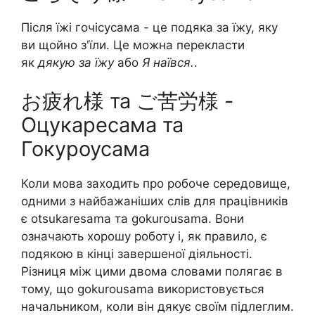
Після їжі гочісусама - це подяка за їжу, яку
ви щойно з'їли. Це можна перекласти
як
дякую за їжу
або
Я наївся.
.
お疲れ様 та ご苦労様 -
Оцукаресама та
Гокуроусама
Коли мова заходить про робоче середовище,
одними з найбажаніших слів для працівників
є otsukaresama та gokurousama. Вони
означають хорошу роботу і, як правило, є
подякою в кінці завершеної діяльності.
Різниця між цими двома словами полягає в
тому, що gokurousama використовується
начальником, коли він дякує своїм підлеглим.