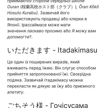
приймаючої сторони середньої школи
Ouran
(桜蘭高校ホスト部（クラブ）)
, Ōran Kōkō
Hosuto Kurabu)
. Зазвичай його
використовують продавці або клерки в
Японії. Ірассаймасе може мати
значення
ласкаво просимо
або
Я можу вам
допомогти?
.
いただきます - Itadakimasu
Це один із поширених виразів, який
вживають перед їжею. Він слугує способом
прийняття запропонованої їжі. Своєрідна
подяка. Зазвичай ітадакімасу можна
перекласти як
дякую за їжу
або
приємного
апетиту
.
ごちそう様 - Гочісусама