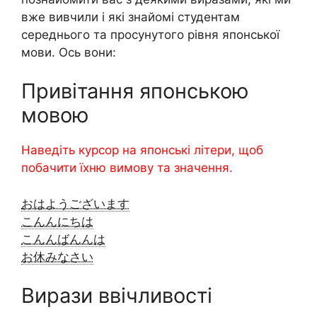
вже вивчили і які знайомі студентам
середнього та просунутого рівня японської
мови. Ось вони:
Привітання японською
мовою
Наведіть курсор на японські літери, щоб
побачити їхню вимову та значення.
おはようございます
こんんにちは
こんんばんんは
お休みなさい
Вирази ввічливості