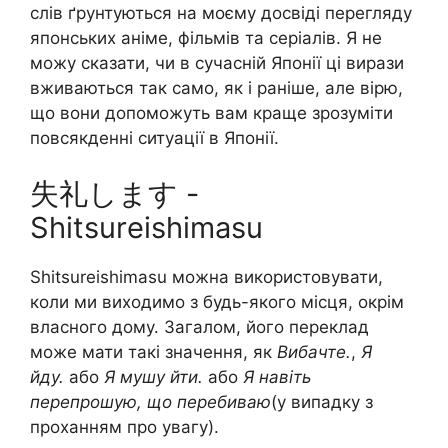
слів ґрунтуються на моєму досвіді перегляду
японських аніме, фільмів та серіалів. Я не
можу сказати, чи в сучасній Японії ці вирази
вживаються так само, як і раніше, але вірю,
що вони допоможуть вам краще зрозуміти
повсякденні ситуації в Японії.
失礼します -
Shitsureishimasu
Shitsureishimasu можна використовувати,
коли ми виходимо з будь-якого місця, окрім
власного дому. Загалом, його переклад
може мати такі значення, як
Вибачте.
,
Я
йду.
або
Я мушу йти.
або
Я навіть
перепрошую, що перебиваю
(у випадку з
проханням про увагу).