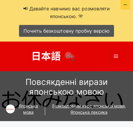
📢 Давайте навчимо вас розмовляти
японською. 🎌
Почніть безкоштовну пробну версію
Перейти
до
Меню
вмісту
Повсякденні вирази
японською мовою
Японська
Безкоштовний курс японської мови
,
мова
Японська лексика