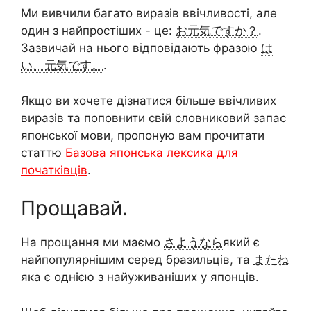
Ми вивчили багато виразів ввічливості, але
один з найпростіших - це:
お元気ですか？
.
Зазвичай на нього відповідають фразою
は
い、元気です。
.
Якщо ви хочете дізнатися більше ввічливих
виразів та поповнити свій словниковий запас
японської мови, пропоную вам прочитати
статтю
Базова японська лексика для
початківців
.
Прощавай.
На прощання ми маємо
さようなら
який є
найпопулярнішим серед бразильців, та
またね
яка є однією з найуживаніших у японців.