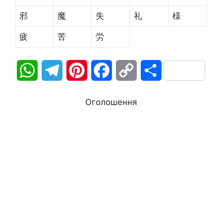
邪
魔
失
礼
様
疲
苦
労
W
T
P
F
C
П
h
e
i
a
o
о
Оголошення
a
l
n
c
p
д
t
e
t
e
y
і
s
g
e
b
L
л
A
r
r
o
i
и
p
a
e
o
n
т
p
m
s
k
k
и