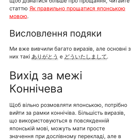
Щоб дізнатися більше про прощання, читайте
статтю
Як правильно прощатися японською
мовою
.
Висловлення подяки
Ми вже вивчили багато виразів, але основні з
них такі
ありがとう
e
どういたしまして
.
Вихід за межі
Коннічева
Щоб вільно розмовляти японською, потрібно
вийти за рамки коннічіва. Більшість виразів,
що використовуються в повсякденній
японській мові, можуть мати просте
значення при дослівному перекладі, але в