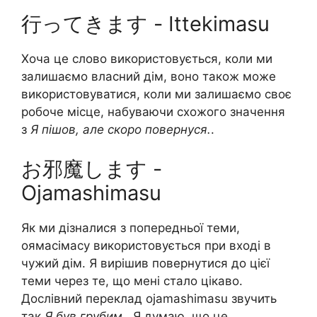
行ってきます - Ittekimasu
Хоча це слово використовується, коли ми
залишаємо власний дім, воно також може
використовуватися, коли ми залишаємо своє
робоче місце, набуваючи схожого значення
з
Я пішов, але скоро повернуся.
.
お邪魔します -
Ojamashimasu
Як ми дізналися з попередньої теми,
оямасімасу використовується при вході в
чужий дім. Я вирішив повернутися до цієї
теми через те, що мені стало цікаво.
Дослівний переклад ojamashimasu звучить
так
Я був грубим.
. Я думаю, що це