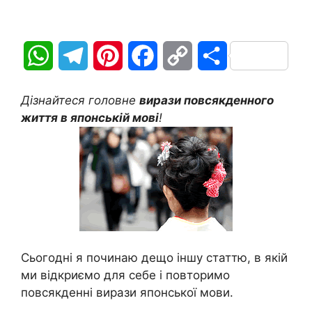
W
T
P
F
C
П
h
e
i
a
o
о
Дізнайтеся головне
вирази повсякденного
a
l
n
c
p
д
життя в японській мові
!
t
e
t
e
y
і
s
g
e
b
L
л
A
r
r
o
i
и
p
a
e
o
n
т
Сьогодні я починаю дещо іншу статтю, в якій
p
m
s
k
k
и
ми відкриємо для себе і повторимо
t
с
повсякденні вирази японської мови.