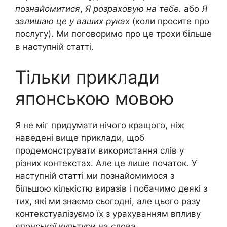
познайомитися
,
Я розраховую на тебе.
або
Я
залишаю це у ваших руках
(коли просите про
послугу). Ми поговоримо про це трохи більше
в наступній статті.
Тільки приклади
японською мовою
Я не міг придумати нічого кращого, ніж
наведені вище приклади, щоб
продемонструвати використання слів у
різних контекстах. Але це лише початок. У
наступній статті ми познайомимося з
більшою кількістю виразів і побачимо деякі з
тих, які ми знаємо сьогодні, але цього разу
контекстуалізуємо їх з урахуванням впливу
японської культури на слова.