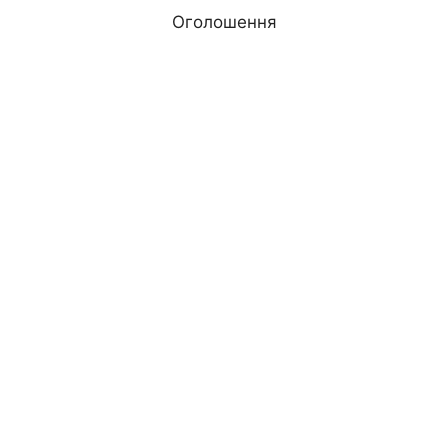
я
Оголошення