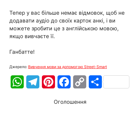
Тепер у вас більше немає відмовок, щоб не
додавати аудіо до своїх карток анкі, і ви
можете зробити це з англійською мовою,
якщо вивчаєте її.
Ганбатте!
Джерело:
Вивчення мови за допомогою Street-Smart
W
T
P
F
C
П
h
e
i
a
o
о
Оголошення
a
l
n
c
p
д
t
e
t
e
y
і
s
g
e
b
L
л