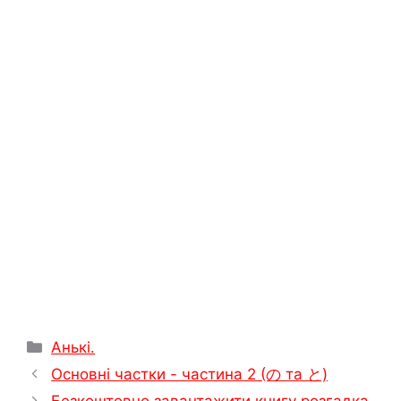
A
r
r
o
i
и
p
a
e
o
n
т
p
m
s
k
k
и
t
с
я
Категорії
Анькі.
Основні частки - частина 2 (の та と)
Безкоштовно завантажити книгу розгадка