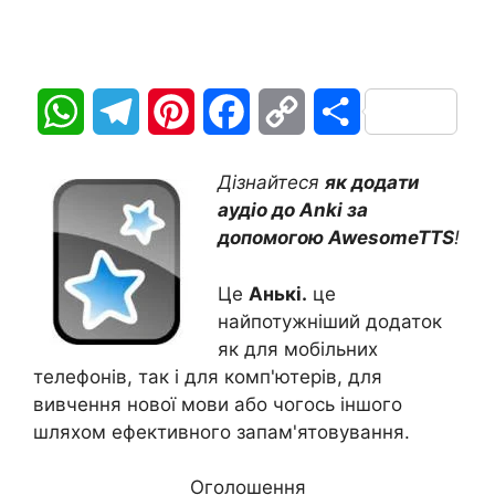
W
T
P
F
C
П
h
e
i
a
o
о
Дізнайтеся
як додати
a
l
n
c
p
д
аудіо до Anki за
допомогою AwesomeTTS
!
t
e
t
e
y
і
Це
Анькі.
це
s
g
e
b
L
л
найпотужніший додаток
A
r
r
o
i
и
як для мобільних
телефонів, так і для комп'ютерів, для
p
a
e
o
n
т
вивчення нової мови або чогось іншого
шляхом ефективного запам'ятовування.
p
m
s
k
k
и
t
с
Оголошення