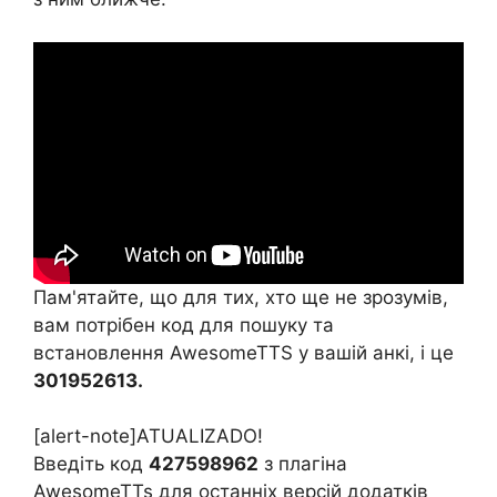
Пам'ятайте, що для тих, хто ще не зрозумів,
вам потрібен код для пошуку та
встановлення AwesomeTTS у вашій анкі, і це
301952613.
[alert-note]ATUALIZADO!
Введіть код
427598962
з плагіна
AwesomeTTs для останніх версій додатків