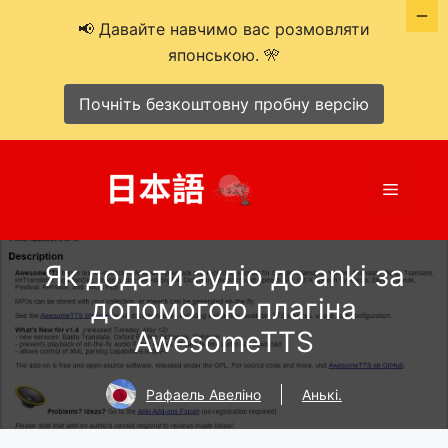
📢 Давайте навчимо вас розмовляти
японською. 🎌
Почніть безкоштовну пробну версію
Перейти
до
Меню
вмісту
Як додати аудіо до anki за
допомогою плагіна
AwesomeTTS
Рафаель Авеліно
Анькі.