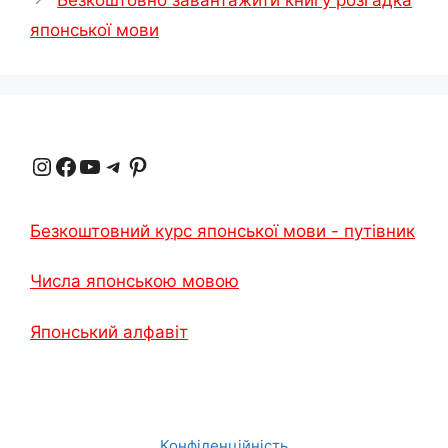
японської мови
Instagram
Facebook
YouTube
Телеграма
Pinterest
Безкоштовний курс японської мови - путівник
Числа японською мовою
Японський алфавіт
Конфіденційність