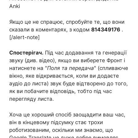
Anki
Якщо це не спрацює, спробуйте те, що вони
сказали в коментарях, з кодом
814349176
.
[/alert-note]
Спостерігач.
Під час додавання та генерації
звуку (див. відео), якщо ви виберете Фронт і
натиснете на "
Поля та передача
" (спливаюче
вікно, яке відкривається, коли ви додаєте
аудіо до листа) звук буде відтворено до того,
як ви побачите відповідь, тобто під час
перегляду листа.
Хоча це хороший спосіб заощадити ваш час,
він в кінцевому підсумку стає трохи
роботизованим, оскільки ми знаємо, що
Google Translate не дуже добре вимовляє