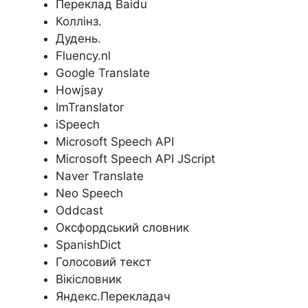
Переклад Baidu
Коллінз.
Дудень.
Fluency.nl
Google Translate
Howjsay
ImTranslator
iSpeech
Microsoft Speech API
Microsoft Speech API JScript
Naver Translate
Neo Speech
Oddcast
Оксфордський словник
SpanishDict
Голосовий текст
Вікісловник
Яндекс.Перекладач