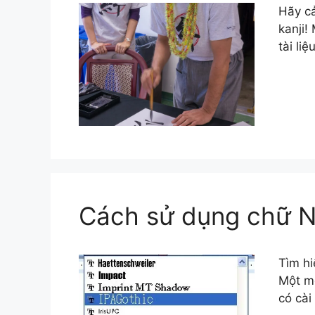
Hãy cả
kanji!
tài li
Cách sử dụng chữ N
Tìm hi
Một mẹ
có cài