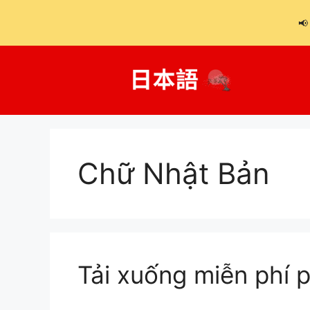
📢
Chuyển
đến
nội
dung
Chữ Nhật Bản
Tải xuống miễn phí 