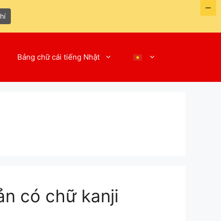
hí
Bảng chữ cái tiếng Nhật
n có chữ kanji