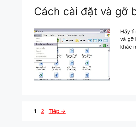
Cách cài đặt và gỡ b
Hãy tì
và gỡ 
khác n
Trang
Trang
1
2
Tiếp
→