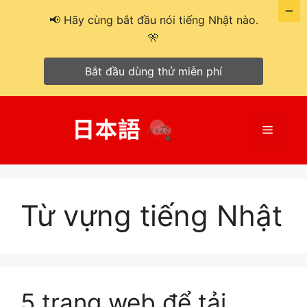
📢 Hãy cùng bắt đầu nói tiếng Nhật nào.
🎌
Bắt đầu dùng thử miễn phí
Chuyển
đến
Menu
nội
dung
Từ vựng tiếng Nhật
5 trang web để tải