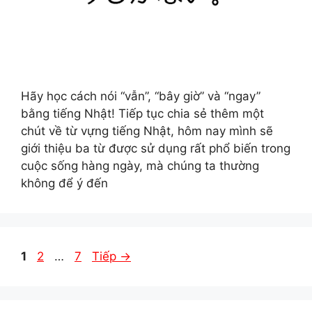
Hãy học cách nói “vẫn”, “bây giờ” và “ngay”
bằng tiếng Nhật! Tiếp tục chia sẻ thêm một
chút về từ vựng tiếng Nhật, hôm nay mình sẽ
giới thiệu ba từ được sử dụng rất phổ biến trong
cuộc sống hàng ngày, mà chúng ta thường
không để ý đến
Trang
Trang
Trang
1
2
…
7
Tiếp
→