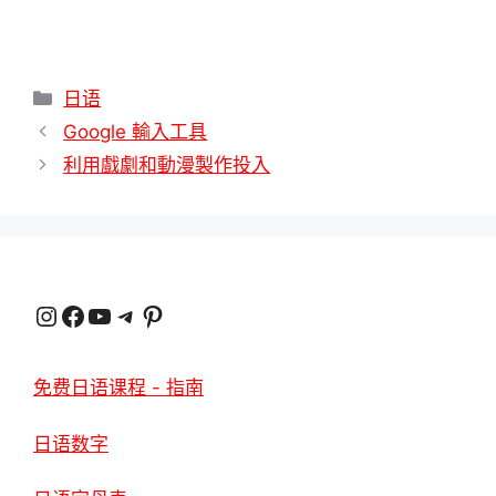
分
日语
類
Google 輸入工具
利用戲劇和動漫製作投入
Instagram
臉書
YouTube
電報
Pinterest
免费日语课程 - 指南
日语数字