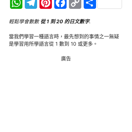
W
T
P
F
C
分
h
e
i
a
o
享
輕鬆學會數數
從 1 到 20 的日文數字
.
a
l
n
c
p
當我們學習一種語言時，最先想到的事情之一無疑
t
e
t
e
y
是學習用所學語言從 1 數到 10 或更多。
s
g
e
b
L
廣告
A
r
r
o
i
p
a
e
o
n
p
m
s
k
k
t