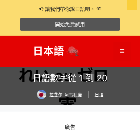
📢 讓我們帶你說日語吧。 🎌
開始免費試用
跳
至
選
主
要
單
內
日語數字從 1 到 20
容
拉斐尔-阿韦利诺
日语
廣告