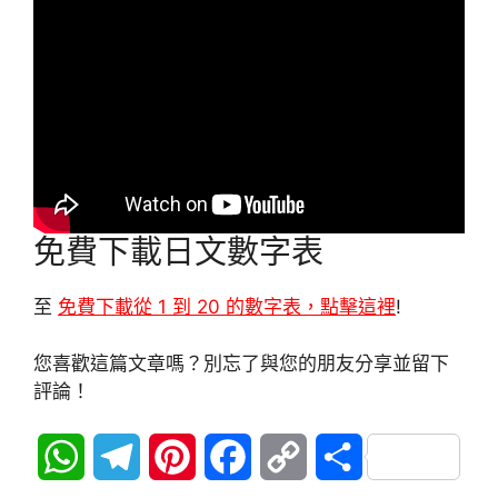
免費下載日文數字表
至
免費下載從 1 到 20 的數字表，點擊這裡
!
您喜歡這篇文章嗎？別忘了與您的朋友分享並留下
評論！
W
T
P
F
C
分