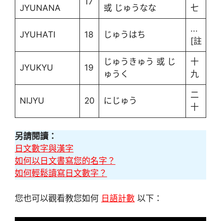
17
JYUNANA
或 じゅうなな
七
...
JYUHATI
18
じゅうはち
[註
じゅうきゅう 或 じ
十
JYUKYU
19
ゅうく
九
二
NIJYU
20
にじゅう
十
另請閱讀：
日文數字與漢字
如何以日文書寫您的名字？
如何輕鬆讀寫日文數字？
您也可以觀看教您如何
日語計數
以下：