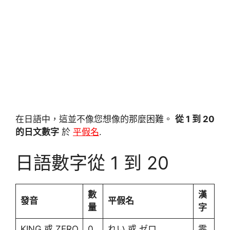
在日語中，這並不像您想像的那麼困難。
從 1 到 20
的日文數字
於
平假名
.
日語數字從 1 到 20
數
漢
發音
平假名
量
字
KING 或 ZERO
0
れい 或 ゼロ
零