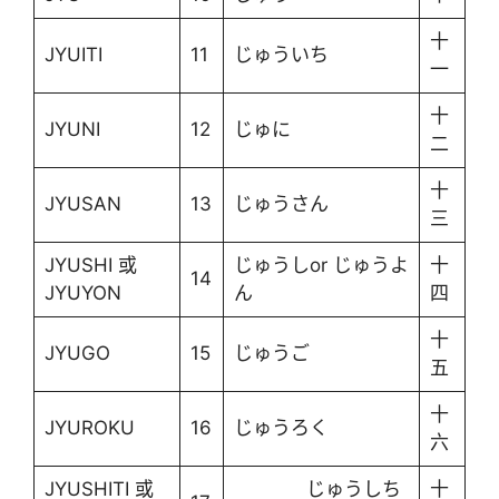
十
JYUITI
11
じゅういち
一
十
JYUNI
12
じゅに
二
十
JYUSAN
13
じゅうさん
三
JYUSHI 或
じゅうしor じゅうよ
十
14
JYUYON
ん
四
十
JYUGO
15
じゅうご
五
十
JYUROKU
16
じゅうろく
六
JYUSHITI 或
じゅうしち
十