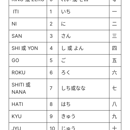
ITI
1
いち
一
NI
2
に
二
SAN
3
さん
三
SHI 或 YON
4
し 或 よん
四
GO
5
ご
五
ROKU
6
ろく
六
SHITI 或
7
しち或なな
七
NANA
HATI
8
はち
八
KYU
9
きゅう
九
JYU
10
じゅう
十