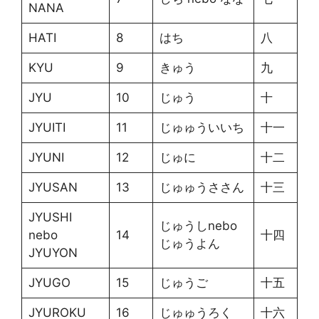
NANA
HATI
8
はち
八
KYU
9
きゅう
九
JYU
10
じゅう
十
JYUITI
11
じゅゅういいち
十一
JYUNI
12
じゅに
十二
JYUSAN
13
じゅゅうささん
十三
JYUSHI
じゅうしnebo
nebo
14
十四
じゅうよん
JYUYON
JYUGO
15
じゅうご
十五
JYUROKU
16
じゅゅうろく
十六