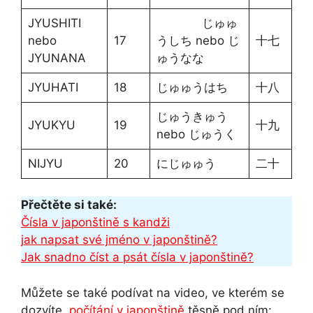
JYUSHITI
じゅゅ
nebo
17
うしち nebo じ
十七
JYUNANA
ゅうなな
JYUHATI
18
じゅゅうはち
十八
じゅうきゅう
JYUKYU
19
十九
nebo じゅうく
NIJYU
20
にじゅゅう
二十
Přečtěte si také:
Čísla v japonštině s kandži
jak napsat své jméno v japonštině?
Jak snadno číst a psát čísla v japonštině?
Můžete se také podívat na video, ve kterém se
dozvíte.
počítání v japonštině
těsně pod ním: