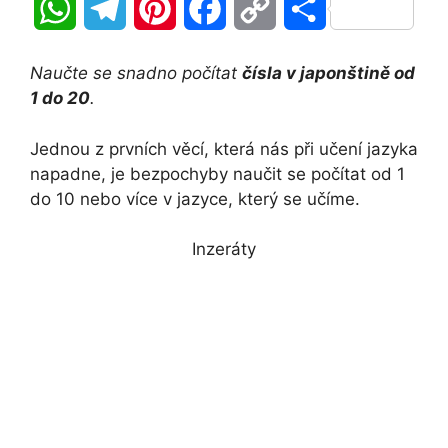
W
T
P
F
C
S
h
e
i
a
o
h
Naučte se snadno počítat
čísla v japonštině od
a
l
n
c
p
a
1 do 20
.
t
e
t
e
y
r
Jednou z prvních věcí, která nás při učení jazyka
napadne, je bezpochyby naučit se počítat od 1
s
g
e
b
L
e
do 10 nebo více v jazyce, který se učíme.
A
r
r
o
i
Inzeráty
p
a
e
o
n
p
m
s
k
k
t