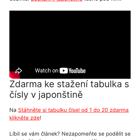
Zdarma ke stažení tabulka s
čísly v japonštině
Na
Stáhněte si tabulku čísel od 1 do 20 zdarma
klikněte zde
!
Líbil se vám článek? Nezapomeňte se podělit se