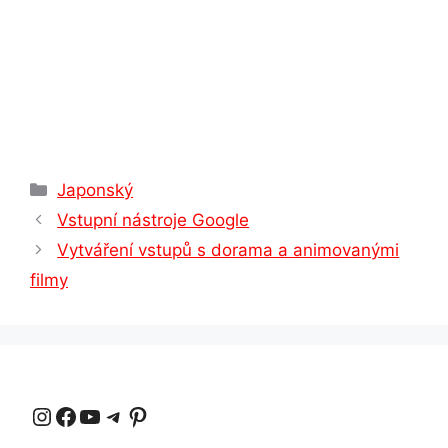
Rubriky
Japonský
Vstupní nástroje Google
Vytváření vstupů s dorama a animovanými
filmy
Instagram
Facebook
YouTube
Telegram
Pinterest