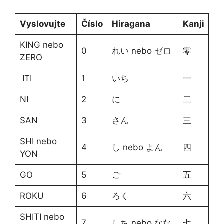
Vyslovujte
Číslo
Hiragana
Kanji
KING nebo
0
れい nebo ゼロ
零
ZERO
ITI
1
いち
一
NI
2
に
二
SAN
3
さん
三
SHI nebo
4
し nebo よん
四
YON
GO
5
ご
五
ROKU
6
ろく
六
SHITI nebo
7
しち nebo なな
七