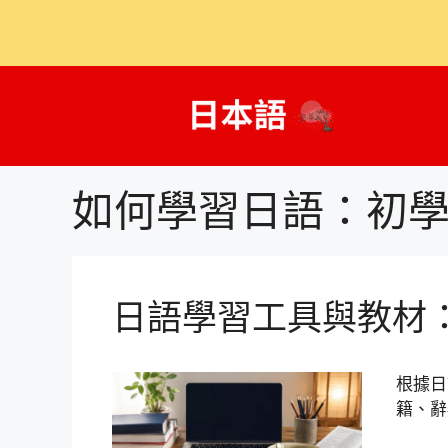
跳
至
主
要
內
如何學習日語：初
容
日語學習工具與教材
根據日
籍、辭