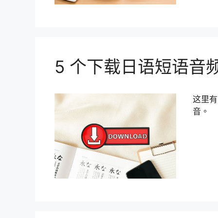
5 个下载日语短语音
这里有
音。