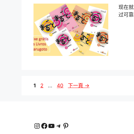
现在就
过可靠
页
页
页
1
2
...
40
下一頁
→
次
次
次
Instagram
臉書
YouTube
電報
Pinterest