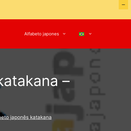
Alfabeto japones
katakana –
beto japonês katakana