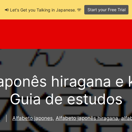
Start your Free Trial
📢 Let's Get you Talking in Japanese. 🎌
japonês hiragana e 
Guia de estudos
a
Alfabeto japones
,
Alfabeto japonês hiragana
,
alfa