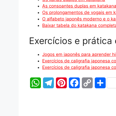
As consoantes duplas em katakan
Os prolongamentos de vogais em 
O alfabeto japonês moderno e o k
Baixar tabela do katakana complet
Exercícios e prática
Jogos em japonês para aprender h
Exercícios de caligrafia japonesa 
Exercícios de caligrafia japonesa 
W
T
P
F
C
S
h
e
i
a
o
h
a
l
n
c
p
a
t
e
t
e
y
r