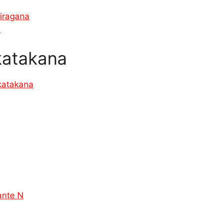
iragana
a
katakana
katakana
ante N