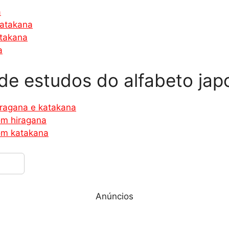
a
katakana
atakana
a
 de estudos do alfabeto ja
iragana e katakana
com hiragana
com katakana
Anúncios