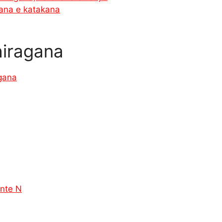
gana e katakana
hiragana
agana
ante N