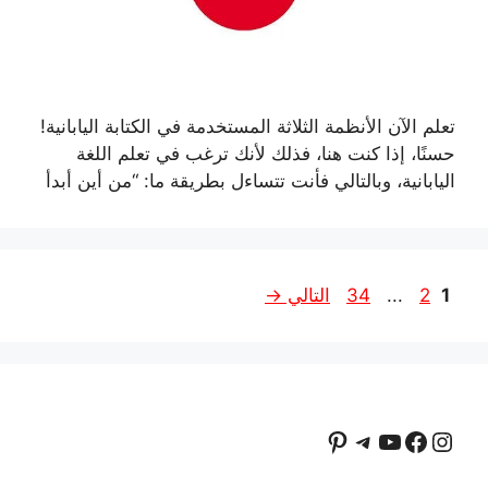
تعلم الآن الأنظمة الثلاثة المستخدمة في الكتابة اليابانية!
حسنًا، إذا كنت هنا، فذلك لأنك ترغب في تعلم اللغة
اليابانية، وبالتالي فأنت تتساءل بطريقة ما: “من أين أبدأ
الصفحة
الصفحة
الصفحة
1
2
...
34
التالي
→
إنستجرام
فيسبوك
يوتيوب
تيليجرام
بينتريست