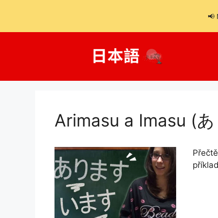
📢 
Přeskočit
na
obsah
Arimasu a Imasu
Přečtě
příkla