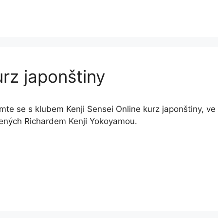
urz japonštiny
te se s klubem Kenji Sensei Online kurz japonštiny, v
řených Richardem Kenji Yokoyamou.