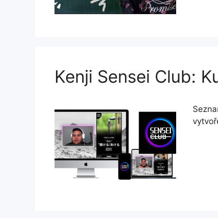
Kenji Sensei Club: K
Seznam
vytvo