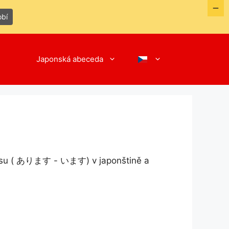
obí
Japonská abeceda
Imasu ( あります - います) v japonštině a