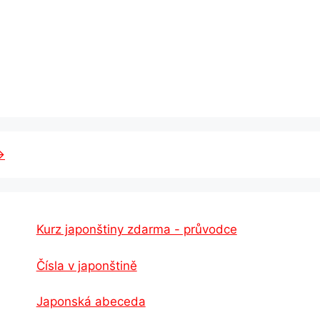
→
Kurz japonštiny zdarma - průvodce
Čísla v japonštině
Japonská abeceda