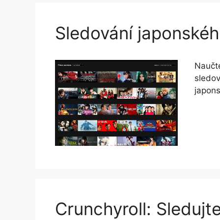
Sledování japonskéh
Naučte
sledov
japons
Crunchyroll: Sleduj