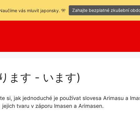
Zahajte bezplatné zkušební obd
Naučíme vás mluvit japonsky. 🎌
 (あります - います)
te si, jak jednoduché je používat slovesa Arimasu a 
d jejich tvaru v záporu Imasen a Arimasen.