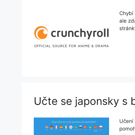
Chybí 
ale zd
stránk
Učte se japonsky s 
Učení 
pomoh