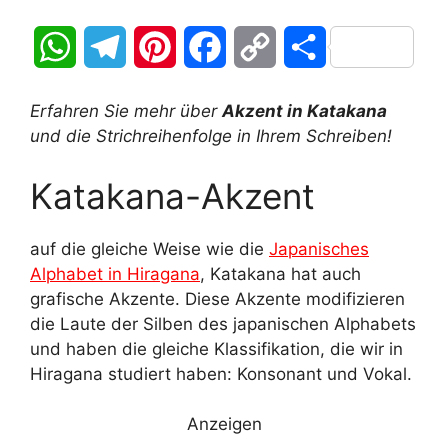
W
T
P
F
C
T
h
e
i
a
o
e
Erfahren Sie mehr über
Akzent in Katakana
a
l
n
c
p
i
und die Strichreihenfolge in Ihrem Schreiben!
t
e
t
e
y
l
Katakana-Akzent
s
g
e
b
L
e
auf die gleiche Weise wie die
Japanisches
A
r
r
o
i
n
Alphabet in Hiragana
, Katakana hat auch
grafische Akzente. Diese Akzente modifizieren
p
a
e
o
n
die Laute der Silben des japanischen Alphabets
p
m
s
k
k
und haben die gleiche Klassifikation, die wir in
Hiragana studiert haben: Konsonant und Vokal.
t
Anzeigen