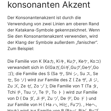
konsonanten Akzent
Der Konsonantenakzent ist durch die
Verwendung von zwei Linien am oberen Rand
der Katakana-Symbole gekennzeichnet. Wenn
Sie den Konsonantenakzent verwenden, wird
der Klang der Symbole außerdem „fanischer“.
Zum Beispiel:
Die Familie von K (Kaカ, Kiキ, Kuク, Keケ, Koコ)
verwandelt sich in G(Gaガ,Giギ,Guグ,Geゲ,Go
ゴ); die Familie des S (Sa サ, Shi シ, Su ス, Se
セ, So ソ) wird zur Familie des Z ( Za ザ, Ji ジ,
Zu ズ, Ze ゼ, Zo ゾ ); Die Familie von T (Ta タ,
Tchi チ, Tsu ツ, Te テ, To ト ) wird zur Familie
von D ( Da ダ, Ji ヂ, Zu ヅ, De デ, Do ド ) und
zur Familie von H ( Ha ハ, Hiヒ, Fuフ). , Heヘ,
Hoホ) wird zur Familie von B (Baバ, Biビ, Buブ,