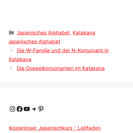
Kategorien
Japanisches Alphabet
,
Katakana
japanisches Alphabet
Die W-Familie und der N-Konsonant in
Katakana
Die Doppelkonsonanten im Katakana
Instagram
Facebook
YouTube
Telegramm
Pinterest
Kostenloser Japanischkurs - Leitfaden