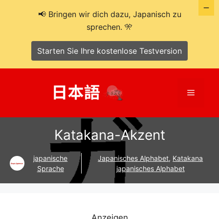
📢 Bringen wir dich dazu, Japanisch zu
sprechen. 🎌
Starten Sie Ihre kostenlose Testversion
Zum
Inhalt
Menü
springen
Katakana-Akzent
japanische
Japanisches Alphabet
,
Katakana
Sprache
japanisches Alphabet
Anzeigen