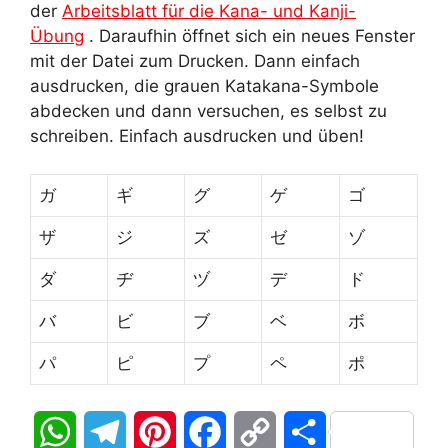
der
Arbeitsblatt für die Kana- und Kanji-
Übung
. Daraufhin öffnet sich ein neues Fenster
mit der Datei zum Drucken. Dann einfach
ausdrucken, die grauen Katakana-Symbole
abdecken und dann versuchen, es selbst zu
schreiben. Einfach ausdrucken und üben!
ガ
ギ
グ
ゲ
ゴ
ザ
ジ
ズ
ゼ
ゾ
ダ
ヂ
ヅ
デ
ド
バ
ビ
ブ
ベ
ボ
パ
ピ
プ
ペ
ポ
W
T
P
F
C
T