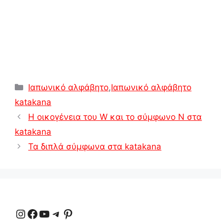
ε
Κατηγορίες
Ιαπωνικό αλφάβητο
,
Ιαπωνικό αλφάβητο
katakana
Η οικογένεια του W και το σύμφωνο N στα
katakana
Τα διπλά σύμφωνα στα katakana
Instagram
Facebook
YouTube
Τηλεγράφημα
Pinterest