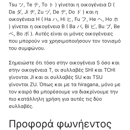
Tsu ツ, Te テ, To ト ) γίνεται η οικογένεια D (
Da ダ, Ji ヂ, Zu ヅ, De デ, Do ド ) και η
οικογένεια H ( Ha ハ, Hi ヒ, Fu フ, He ヘ, Ho ホ
) γίνεται η οικογένεια B ( Ba バ, Bi ビ, Bu ブ, Be
ベ, Bo ボ ). Αυτές είναι οι μόνες οικογένειες
που μπορούν να χρησιμοποιήσουν τον τονισμό
του συμφώνου.
Σημειώστε ότι τόσο στην οικογένεια S όσο και
στην οικογένεια T, οι συλλαβές SHI και TCHI
γίνονται JI και οι συλλαβές SU και TSU
γίνονται ZU. Όπως και με τα hiragana, μόνο με
τον καιρό θα μπορέσουμε να διακρίνουμε την
πιο κατάλληλη χρήση για αυτές τις δύο
συλλαβές.
Προφορά φωνήεντος