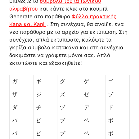
Επιλέξτε το
σύμβολα του ιαπωνικού
αλφαβήτου
και κάντε κλικ στο κουμπί
Generate στο παράθυρο
Φύλλο πρακτικής
Kana και Kanji
. Στη συνέχεια, θα ανοίξει ένα
νέο παράθυρο με το αρχείο για εκτύπωση. Στη
συνέχεια, απλά εκτυπώστε, καλύψτε τα
γκρίζα σύμβολα κατακάνα και στη συνέχεια
δοκιμάστε να γράψετε μόνοι σας. Απλά
εκτυπώστε και εξασκηθείτε!
ガ
ギ
グ
ゲ
ゴ
ザ
ジ
ズ
ゼ
ゾ
ダ
ヂ
ヅ
デ
ド
バ
ビ
ブ
ベ
ボ
パ
ピ
プ
ペ
ポ