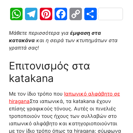
W
T
P
F
C
Μ
h
e
i
a
o
ο
Μάθετε περισσότερα για
έμφαση στα
a
l
n
c
p
ι
κατακάνα
και η σειρά των κτυπημάτων στα
γραπτά σας!
t
e
t
e
y
ρ
Επιτονισμός στα
s
g
e
b
L
α
katakana
A
r
r
o
i
σ
p
a
e
o
n
τ
Με τον ίδιο τρόπο που
Ιαπωνικό αλφάβητο σε
hiragana
Στα ιαπωνικά, τα katakana έχουν
p
m
s
k
k
ε
επίσης γραφικούς τόνους. Αυτές οι πινελιές
t
ί
τροποποιούν τους ήχους των συλλαβών στο
ιαπωνικό αλφάβητο και κατηγοριοποιούνται
τ
με τον ίδιο τρόπο όπως τα hiragana: σύμφωνα