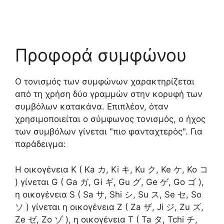
Προφορά συμφώνου
Ο τονισμός των συμφώνων χαρακτηρίζεται
από τη χρήση δύο γραμμών στην κορυφή των
συμβόλων κατακάνα. Επιπλέον, όταν
χρησιμοποιείται ο σύμφωνος τονισμός, ο ήχος
των συμβόλων γίνεται "πιο φανταχτερός". Για
παράδειγμα:
Η οικογένεια Κ ( Ka カ, Ki キ, Ku ク, Ke ケ, Ko コ
) γίνεται G ( Ga ガ, Gi ギ, Gu グ, Ge ゲ, Go ゴ ),
η οικογένεια S ( Sa サ, Shi シ, Su ス, Se セ, So
ソ ) γίνεται η οικογένεια Z ( Za ザ, Ji ジ, Zu ズ,
Ze ゼ, Zo ゾ ), η οικογένεια Τ ( Ta タ, Tchi チ,