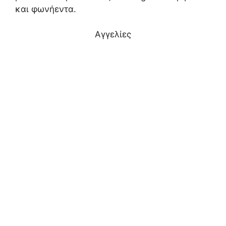
και φωνήεντα.
ε
Αγγελίες