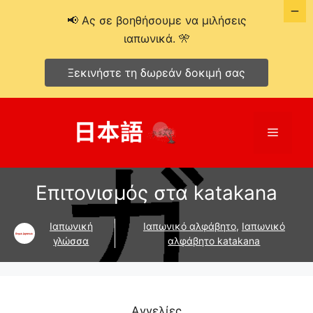
📢 Ας σε βοηθήσουμε να μιλήσεις
ιαπωνικά. 🎌
Ξεκινήστε τη δωρεάν δοκιμή σας
Μετάβαση
σε
Μενού
περιεχόμενο
Επιτονισμός στα katakana
Ιαπωνική
Ιαπωνικό αλφάβητο
,
Ιαπωνικό
γλώσσα
αλφάβητο katakana
Αγγελίες