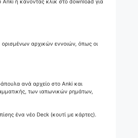
υ Anki ή κάνοντας κλικ στο download για
η ορισμένων αρχικών εννοιών, όπως οι
ράπουλα ανά αρχείο στο Anki και
ραμματικής, των ιαπωνικών ρημάτων,
ίσης ένα νέο Deck (κουτί με κάρτες).