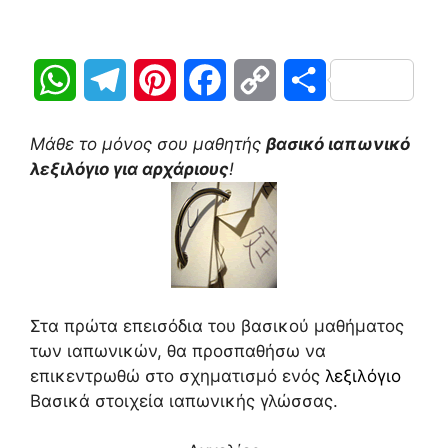
W
T
P
F
C
Μ
h
e
i
a
o
ο
Μάθε το μόνος σου μαθητής
βασικό ιαπωνικό
a
l
n
c
p
ι
λεξιλόγιο για αρχάριους
!
t
e
t
e
y
ρ
s
g
e
b
L
α
A
r
r
o
i
σ
Στα πρώτα επεισόδια του βασικού μαθήματος
p
a
e
o
n
τ
των ιαπωνικών, θα προσπαθήσω να
p
m
s
k
k
ε
επικεντρωθώ στο σχηματισμό ενός
λεξιλόγιο
Βασικά στοιχεία ιαπωνικής γλώσσας.
t
ί