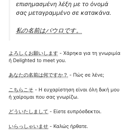
επισημασμένη λέξη με το όνομά
σας μεταγραμμένο σε κατακάνα.
私の名前は
パウロ
です。
よろしくお願いします
- Χάρηκα για τη γνωριμία
ή Delighted to meet you.
あなたの名前は何ですか？
- Πώς σε λένε;
こちらこそ
- Η ευχαρίστηση είναι όλη δική μου
ή χαίρομαι που σας γνωρίζω.
どういたしまして
- Είστε ευπρόσδεκτοι.
いらっしゃいませ
- Καλώς ήρθατε.