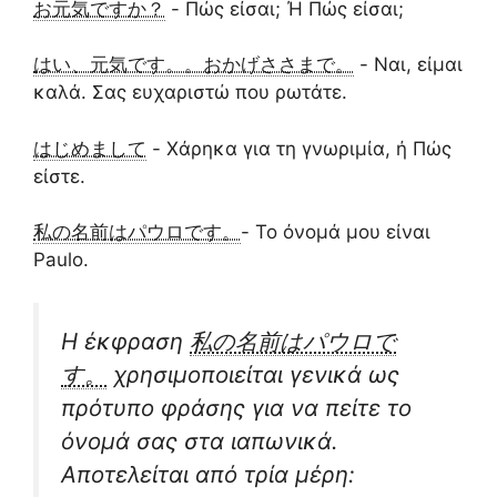
お元気ですか？
- Πώς είσαι; Ή Πώς είσαι;
はい、元気です。。おかげささまで。
- Ναι, είμαι
καλά. Σας ευχαριστώ που ρωτάτε.
はじめまして
- Χάρηκα για τη γνωριμία, ή Πώς
είστε.
私の名前はパウロです。
- Το όνομά μου είναι
Paulo.
Η έκφραση
私の名前はパウロで
す。
χρησιμοποιείται γενικά ως
πρότυπο φράσης για να πείτε το
όνομά σας στα ιαπωνικά.
Αποτελείται από τρία μέρη: