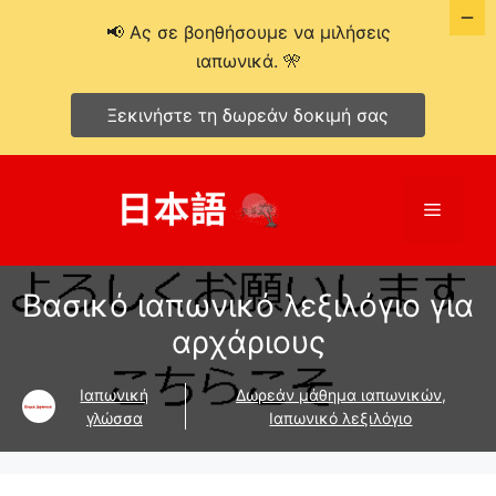
📢 Ας σε βοηθήσουμε να μιλήσεις
ιαπωνικά. 🎌
Ξεκινήστε τη δωρεάν δοκιμή σας
Μετάβαση
σε
Μενού
περιεχόμενο
Βασικό ιαπωνικό λεξιλόγιο για
αρχάριους
Ιαπωνική
Δωρεάν μάθημα ιαπωνικών
,
γλώσσα
Ιαπωνικό λεξιλόγιο