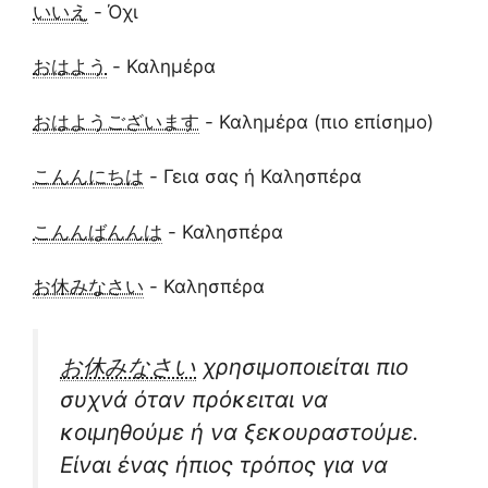
いいえ
- Όχι
おはよう
- Καλημέρα
おはようございます
- Καλημέρα (πιο επίσημο)
こんんにちは
- Γεια σας ή Καλησπέρα
こんんばんんは
- Καλησπέρα
お休みなさい
- Καλησπέρα
お休みなさい
χρησιμοποιείται πιο
συχνά όταν πρόκειται να
κοιμηθούμε ή να ξεκουραστούμε.
Είναι ένας ήπιος τρόπος για να