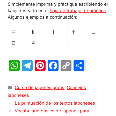
Simplemente imprima y practique escribiendo el
kanji deseado en el
hoja de trabajo de práctica
.
Algunos ejemplos a continuación:
三
川
十
小
口
日
右
W
T
P
F
C
C
h
e
i
a
o
o
Categorías
a
l
n
c
p
m
Curso de japonés gratis
,
Consejos
japoneses
t
e
t
e
y
p
La puntuación de los textos japoneses
s
g
e
b
L
a
Vocabulario básico de japonés para