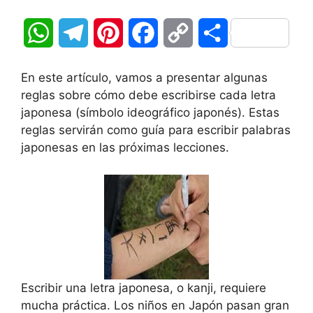
W
T
P
F
C
C
h
e
i
a
o
o
En este artículo, vamos a presentar algunas
a
l
n
c
p
m
reglas sobre cómo debe escribirse cada letra
japonesa (símbolo ideográfico japonés). Estas
t
e
t
e
y
p
reglas servirán como guía para escribir palabras
japonesas en las próximas lecciones.
s
g
e
b
L
a
A
r
r
o
i
r
p
a
e
o
n
t
p
m
s
k
k
i
t
r
Escribir una letra japonesa, o kanji, requiere
mucha práctica. Los niños en Japón pasan gran