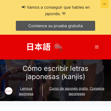
📢 Vamos a conseguir que hables en
japonés. 🎌
Comience su prueba gratuita
Saltar
al
Menú
contenido
Cómo escribir letras
japonesas (kanjis)
Lengua
Curso de japonés gratis
,
Consejos
japonesa
japoneses