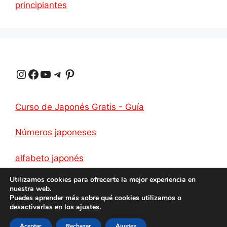
principiantes
A
r
r
o
i
r
p
a
e
o
n
t
p
m
s
k
k
i
Instagram
Facebook
YouTube
Telegrama
Pinterest
t
r
Curso de Japonés Gratis - Guía
Números japoneses
alfabeto japonés
Utilizamos cookies para ofrecerte la mejor experiencia en
nuestra web.
Puedes aprender más sobre qué cookies utilizamos o
desactivarlas en los
ajustes
.
Intimidad
2026 Cómo aprender japonés
Aceptar
Rechazar
Ajustes