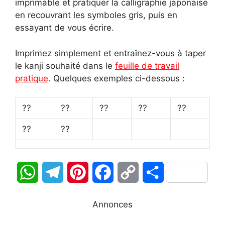
imprimable et pratiquer la calligraphie japonaise
en recouvrant les symboles gris, puis en
essayant de vous écrire.
Imprimez simplement et entraînez-vous à taper
le kanji souhaité dans le
feuille de travail
pratique
. Quelques exemples ci-dessous :
??
??
??
??
??
??
??
W
T
P
F
C
P
h
e
i
a
o
a
Annonces
a
l
n
c
p
r