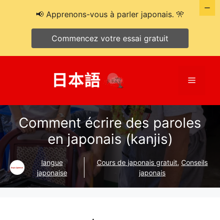
📢 Apprenons-vous à parler japonais. 🎌
Commencez votre essai gratuit
Aller
au
Menu
contenu
Comment écrire des paroles
en japonais (kanjis)
langue
Cours de japonais gratuit
,
Conseils
japonaise
japonais