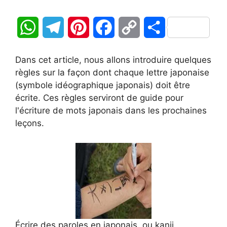
W
T
P
F
C
P
h
e
i
a
o
a
Dans cet article, nous allons introduire quelques
a
l
n
c
p
r
règles sur la façon dont chaque lettre japonaise
(symbole idéographique japonais) doit être
t
e
t
e
y
t
écrite. Ces règles serviront de guide pour
l'écriture de mots japonais dans les prochaines
s
g
e
b
L
a
leçons.
A
r
r
o
i
g
p
a
e
o
n
e
p
m
s
k
k
r
t
Écrire des paroles en japonais, ou kanji,