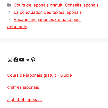
Catégories
Cours de japonais gratuit
,
Conseils japonais
La ponctuation des textes japonais
Vocabulaire japonais de base pour
débutants
Instagram
Facebook
YouTube
Telegram
Pinterest
Cours de japonais gratuit - Guide
chiffres japonais
alphabet japonais