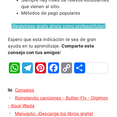
que vienen al sitio.
Métodos de pago populares
¡Regístrese gratis ahora como profesor/tutor!
Espero que esta indicación te sea de gran
ayuda en tu aprendizaje.
Comparte este
consejo con tus amigos
!
W
T
P
F
C
C
h
e
i
a
o
o
Categorías
a
l
n
c
p
m
Consejos
Rompiendo canciones - Butter-Fly - Digimon
t
e
t
e
y
p
- Kouji Wada
s
g
e
b
L
a
Marugoto: ¡Descarga los libros gratis!