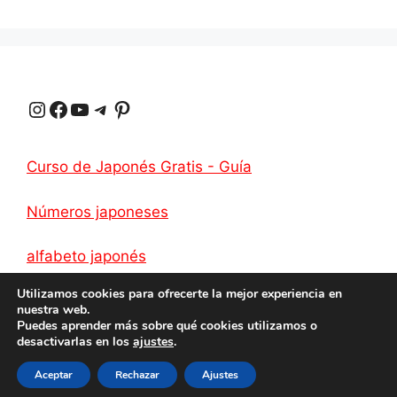
A
r
r
o
i
r
p
a
e
o
n
t
p
m
s
k
k
i
Instagram
Facebook
YouTube
Telegrama
Pinterest
t
r
Curso de Japonés Gratis - Guía
Números japoneses
alfabeto japonés
Utilizamos cookies para ofrecerte la mejor experiencia en
nuestra web.
Puedes aprender más sobre qué cookies utilizamos o
desactivarlas en los
ajustes
.
Intimidad
Aceptar
2026 Cómo aprender japonés
Rechazar
Ajustes