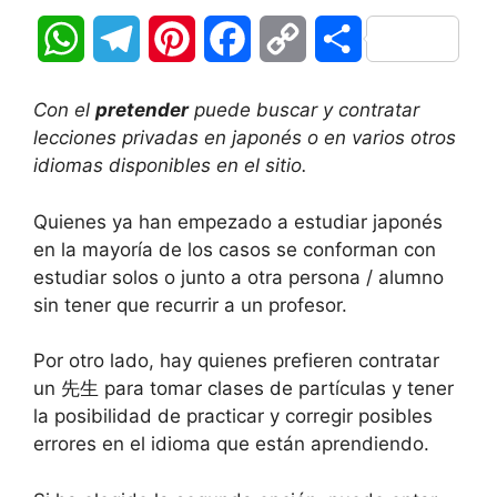
W
T
P
F
C
C
h
e
i
a
o
o
Con el
pretender
puede buscar y contratar
a
l
n
c
p
m
lecciones privadas en japonés o en varios otros
idiomas disponibles en el sitio.
t
e
t
e
y
p
Quienes ya han empezado a estudiar japonés
s
g
e
b
L
a
en la mayoría de los casos se conforman con
A
r
r
o
i
r
estudiar solos o junto a otra persona / alumno
sin tener que recurrir a un profesor.
p
a
e
o
n
t
Por otro lado, hay quienes prefieren contratar
p
m
s
k
k
i
un 先生 para tomar clases de partículas y tener
t
r
la posibilidad de practicar y corregir posibles
errores en el idioma que están aprendiendo.