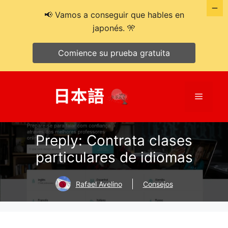
📢 Vamos a conseguir que hables en
japonés. 🎌
Comience su prueba gratuita
Saltar
al
Menú
contenido
Preply: Contrata clases
particulares de idiomas
Rafael Avelino
Consejos