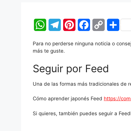
W
T
P
F
C
C
h
e
i
a
o
o
Para no perderse ninguna noticia o consej
a
l
n
c
p
m
más te guste.
t
e
t
e
y
p
Seguir por Feed
s
g
e
b
L
a
Una de las formas más tradicionales de rec
A
r
r
o
i
r
Cómo aprender japonés Feed
p
a
e
o
https://co
n
t
p
m
s
k
k
i
Si quieres, también puedes seguir a Feedl
t
r