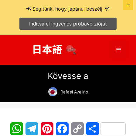
📢 Segítünk, hogy japánul beszélj. 🎌
Indítsa el ingyenes próbaverzióját
Kilépés
a
Menü
tartalomba
Kövesse a
Rafael Avelino
W
T
P
F
C
O