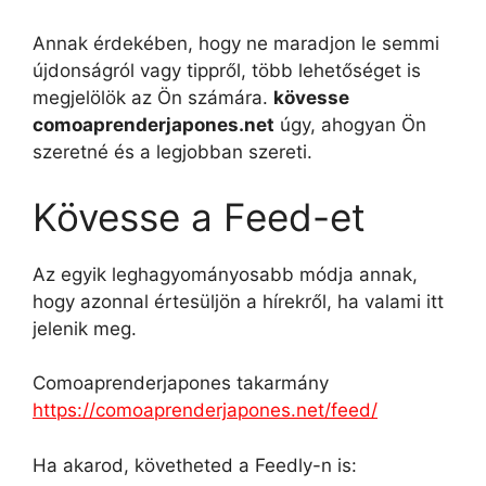
h
e
i
a
o
s
Annak érdekében, hogy ne maradjon le semmi
a
l
n
c
p
s
újdonságról vagy tippről, több lehetőséget is
megjelölök az Ön számára.
kövesse
t
e
t
e
y
z
comoaprenderjapones.net
úgy, ahogyan Ön
szeretné és a legjobban szereti.
s
g
e
b
L
a
A
r
r
o
i
m
Kövesse a Feed-et
p
a
e
o
n
e
Az egyik leghagyományosabb módja annak,
p
m
s
k
k
g
hogy azonnal értesüljön a hírekről, ha valami itt
jelenik meg.
t
Comoaprenderjapones takarmány
https://comoaprenderjapones.net/feed/
Ha akarod, követheted a Feedly-n is: