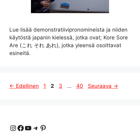
Lue lisää demonstratiivipronomineista ja niiden
käytöstä japanin kielessä, jotka ovat; Kore Sore
Are (これ それ あれ), jotka yleensä osoittavat
esineitä.
Sivu
Sivu
Sivu
Sivu
←
Edellinen
1
2
3
...
40
Seuraava
→
Instagram
Facebook
YouTube
Telegrammi
Pinterest