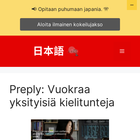
📢 Opitaan puhumaan japania. 🎌
Aloita ilmainen kokeilujakso
Siirry
sisältöön
Valikko
Preply: Vuokraa
yksityisiä kielitunteja