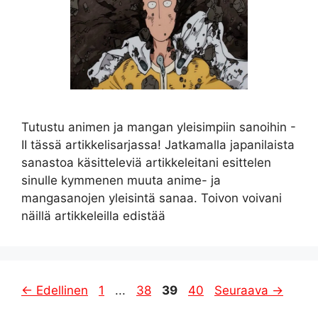
Tutustu animen ja mangan yleisimpiin sanoihin -
II tässä artikkelisarjassa! Jatkamalla japanilaista
sanastoa käsitteleviä artikkeleitani esittelen
sinulle kymmenen muuta anime- ja
mangasanojen yleisintä sanaa. Toivon voivani
näillä artikkeleilla edistää
Sivu
Sivu
Sivu
Sivu
←
Edellinen
1
...
38
39
40
Seuraava
→