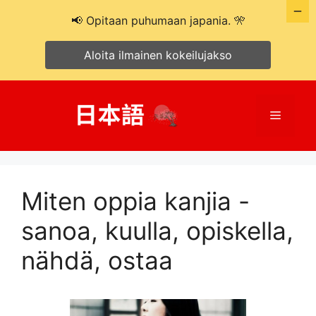
📢 Opitaan puhumaan japania. 🎌
Aloita ilmainen kokeilujakso
Siirry
sisältöön
Valikko
Miten oppia kanjia -
sanoa, kuulla, opiskella,
nähdä, ostaa