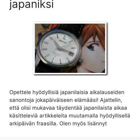
japaniksi
Opettele hyödyllisiä japanilaisia aikalauseiden
sanontoja jokapäiväiseen elämääsi! Ajattelin,
että olisi mukavaa täydentää japanilaista aikaa
käsitteleviä artikkeleita muutamalla hyödyllisellä
arkipäivän fraasilla. Olen myös lisännyt