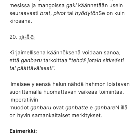
mesissa ja mangoissa
gaki
käännetään usein
seuraavasti
brat
,
pivot
tai
hyödytön
Se on kuin
kirosana.
20.
頑張る
Kirjaimellisena käännöksenä voidaan sanoa,
että
ganbaru
tarkoittaa "
tehdä jotain sitkeästi
tai päättäväisesti
“.
Ilmaisee yleensä halun nähdä hahmon loistavan
suorittamalla huomattavan vaikeaa toimintaa.
Imperatiivin
muodot
ganbaru
ovat
ganbatte
e
ganbare
Niillä
on hyvin samankaltaiset merkitykset.
Esimerkki: