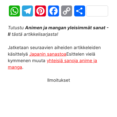
W
T
P
F
C
S
h
e
i
a
o
h
Tutustu
Animen ja mangan yleisimmät sanat -
a
l
n
c
p
a
II
tästä artikkelisarjasta!
t
e
t
e
y
r
Jatketaan seuraavien aiheiden artikkeleiden
käsittelyä
Japanin sanastoa
Esittelen vielä
s
g
e
b
L
e
kymmenen muuta
yhteisiä sanoja anime ja
A
r
r
o
i
manga
.
p
a
e
o
n
Ilmoitukset
p
m
s
k
k
t