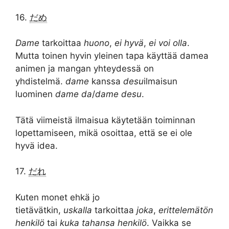
16.
だめ
Dame
tarkoittaa
huono
,
ei hyvä
,
ei voi olla
.
Mutta toinen hyvin yleinen tapa käyttää damea
animen ja mangan yhteydessä on
yhdistelmä.
dame
kanssa
desu
ilmaisun
luominen
dame da
/
dame desu
.
Tätä viimeistä ilmaisua käytetään toiminnan
lopettamiseen, mikä osoittaa, että se ei ole
hyvä idea.
17.
だれ
Kuten monet ehkä jo
tietävätkin,
uskalla
tarkoittaa
joka
,
erittelemätön
henkilö
tai
kuka tahansa henkilö
. Vaikka se