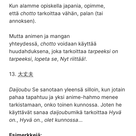
Kun alamme opiskella japania, opimme,
että
chotto
tarkoittaa vähän, palan (tai
annoksen).
Mutta animen ja mangan
yhteydessä,
chotto
voidaan käyttää
huudahduksena, joka tarkoittaa
tarpeeksi on
tarpeeksi
,
lopeta se
,
Nyt riittää!
.
13.
大丈夫
Daijoubu
Se sanotaan yleensä silloin, kun jotain
pahaa tapahtuu ja yksi anime-hahmo menee
tarkistamaan, onko toinen kunnossa. Joten he
käyttävät sanaa
daijoubu
mikä tarkoittaa
Hyvä
on.
,
Hyvä on.
,
olet kunnossa
…
Esimerkkejä: