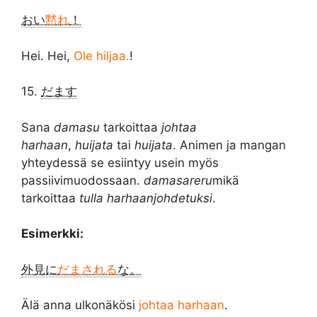
おい
黙れ
！
Hei. Hei,
Ole hiljaa.
!
15.
だます
Sana
damasu
tarkoittaa
johtaa
harhaan
,
huijata
tai
huijata
. Animen ja mangan
yhteydessä se esiintyy usein myös
passiivimuodossaan.
damasareru
mikä
tarkoittaa
tulla harhaanjohdetuksi
.
Esimerkki:
外見に
だまされる
な。
Älä anna ulkonäkösi
johtaa harhaan
.