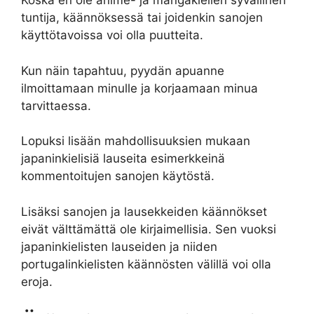
Koska en ole anime- ja mangakielien syvällinen
tuntija, käännöksessä tai joidenkin sanojen
käyttötavoissa voi olla puutteita.
Kun näin tapahtuu, pyydän apuanne
ilmoittamaan minulle ja korjaamaan minua
tarvittaessa.
Lopuksi lisään mahdollisuuksien mukaan
japaninkielisiä lauseita esimerkkeinä
kommentoitujen sanojen käytöstä.
Lisäksi sanojen ja lausekkeiden käännökset
eivät välttämättä ole kirjaimellisia. Sen vuoksi
japaninkielisten lauseiden ja niiden
portugalinkielisten käännösten välillä voi olla
eroja.