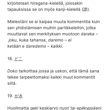
kirjoitetaan hiragana-kielellä, joissakin
tapauksissa se on myös kanji-kielellä (誰).
Mielestäni se ei kaipaa muuta kommenttia kuin
sen yhdistämisen muihin partikkeleihin, jotka
muuttavat sen merkityksen muotoon
dareka
–
joku
,
kuka tahansa
,
daremo
–
ei
ketään
e
daredemo
–
kaikki
.
18.
どこ
Doko
tarkoittaa
jossa
ja uskon, että tämä sana
tekee tarpeettomaksi kaikki muut kommentit
siitä.
19.
がき
Huolimatta
gaki
keskiarvo
nuori
tai
epäkypsä
ani