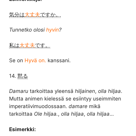
気分は
大丈夫
ですか。
Tunnetko olosi
hyvin
?
私は
大丈夫
です。
Se on
Hyvä on.
kanssani.
14.
黙る
Damaru
tarkoittaa yleensä
hiljainen
,
olla hiljaa
.
Mutta animen kielessä se esiintyy useimmiten
imperatiivimuodossaan.
damare
mikä
tarkoittaa
Ole hiljaa.
,
olla hiljaa
,
olla hiljaa
…
Esimerkki: