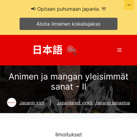
📢 Opitaan puhumaan japania. 🎌
Aloita ilmainen kokeilujakso
Siirry
sisältöön
Valikko
Animen ja mangan yleisimmät
sanat - II
Japanin kieli
Japanilaiset vinkit
,
Japanin sanastoa
Ilmoitukset