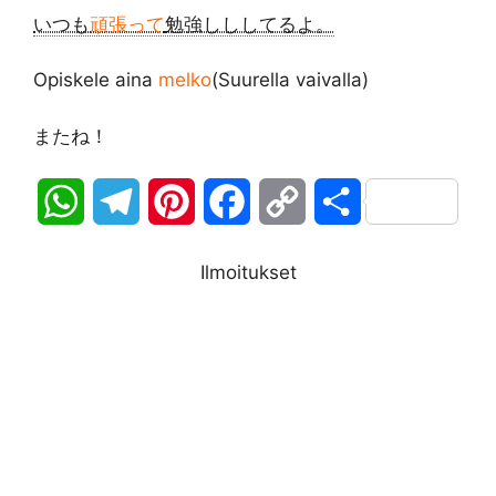
いつも
頑張って
勉強しししてるよ。
Opiskele aina
melko
(Suurella vaivalla)
またね！
W
T
P
F
C
S
h
e
i
a
o
h
Ilmoitukset
a
l
n
c
p
a
t
e
t
e
y
r
s
g
e
b
L
e
A
r
r
o
i
p
a
e
o
n