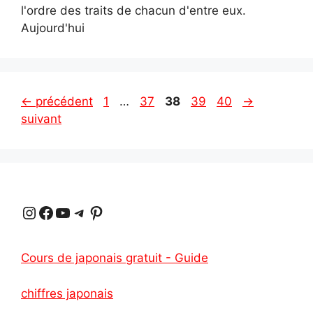
l'ordre des traits de chacun d'entre eux.
Aujourd'hui
Page
Page
Page
Page
Page
←
précédent
1
…
37
38
39
40
→
suivant
Instagram
Facebook
YouTube
Telegram
Pinterest
Cours de japonais gratuit - Guide
chiffres japonais