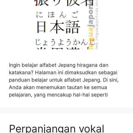
Ingin belajar alfabet Jepang hiragana dan
katakana? Halaman ini dimaksudkan sebagai
panduan belajar untuk alfabet Jepang. Di sini,
Anda akan menemukan tautan ke semua
pelajaran, yang mencakup hal-hal seperti
Perpanjangan vokal