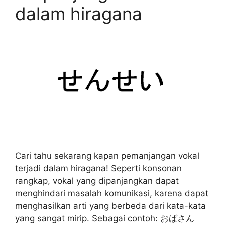
dalam hiragana
Cari tahu sekarang kapan pemanjangan vokal
terjadi dalam hiragana! Seperti konsonan
rangkap, vokal yang dipanjangkan dapat
menghindari masalah komunikasi, karena dapat
menghasilkan arti yang berbeda dari kata-kata
yang sangat mirip. Sebagai contoh: おばさん