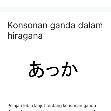
Konsonan ganda dalam
hiragana
Pelajari lebih lanjut tentang konsonan ganda