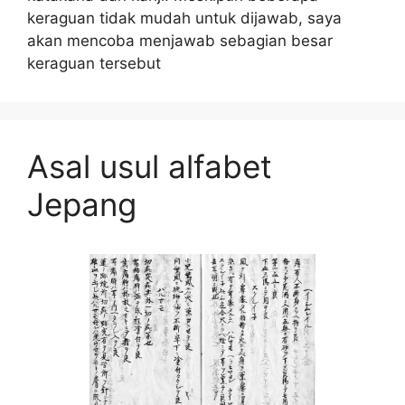
keraguan tidak mudah untuk dijawab, saya
akan mencoba menjawab sebagian besar
keraguan tersebut
Asal usul alfabet
Jepang