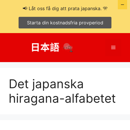
📢 Låt oss få dig att prata japanska. 🎌
Starta din kostnadsfria provperiod
Hoppa
till
Meny
innehåll
Det japanska
hiragana-alfabetet