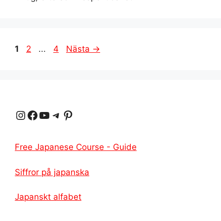
Sidan
Sidan
Sidan
1
2
...
4
Nästa
→
Instagram
Facebook
YouTube
Telegram
Pinterest
Free Japanese Course - Guide
Siffror på japanska
Japanskt alfabet