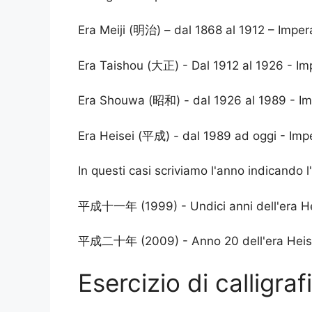
Era Meiji (明治) – dal 1868 al 1912 – Impe
Era Taishou (大正) - Dal 1912 al 1926 - Im
Era Shouwa (昭和) - dal 1926 al 1989 - Im
Era Heisei (平成) - dal 1989 ad oggi - Impe
In questi casi scriviamo l'anno indicando l
平成十一年 (1999) - Undici anni dell'era He
平成二十年 (2009) - Anno 20 dell'era Heis
Esercizio di calligraf