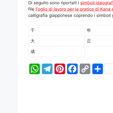
Di seguito sono riportati i
simboli ideograf
file
Foglio di lavoro per la pratica di Kana 
calligrafia giapponese coprendo i simboli 
千
年
大
正
成
W
T
P
F
C
C
h
e
i
a
o
o
a
l
n
c
p
n
t
e
t
e
y
d
s
g
e
b
L
i