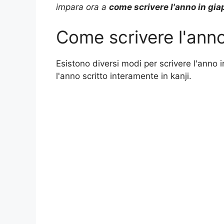
impara ora a
come scrivere l'anno in gi
a
l
n
c
p
n
Come scrivere l'ann
t
e
t
e
y
d
s
g
e
b
L
i
Esistono diversi modi per scrivere l'anno i
l'anno scritto interamente in kanji.
A
r
r
o
i
v
p
a
e
o
n
i
p
m
s
k
k
d
t
i