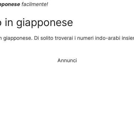
apponese
facilmente!
o in giapponese
n giapponese. Di solito troverai i numeri indo-arabi insi
Annunci