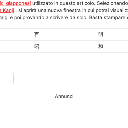
ici giapponesi
utilizzato in questo articolo. Selezionando i
e Kanji
, si aprirà una nuova finestra in cui potrai visualiz
grigi e poi provando a scrivere da solo. Basta stampare e
百
明
昭
和
Annunci