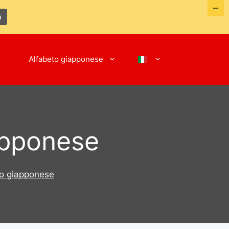
a
Alfabeto giapponese
apponese
io giapponese