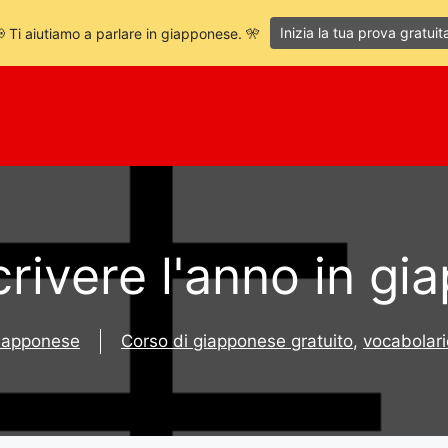
Inizia la tua prova gratuit
 Ti aiutiamo a parlare in giapponese. 🎌
rivere l'anno in gi
giapponese
Corso di giapponese gratuito
,
vocabolar