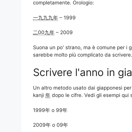
completamente. Orologio:
一九九九年
– 1999
二00九年
– 2009
Suona un po' strano, ma è comune per i gia
sarebbe molto più complicato da scrivere
Scrivere l'anno in g
Un altro metodo usato dai giapponesi per 
kanji
年
dopo le cifre. Vedi gli esempi qui 
1999年 o 99年
2009年 o 09年