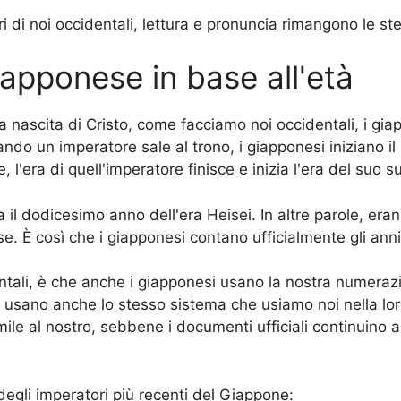
 di noi occidentali, lettura e pronuncia rimangono le st
giapponese in base all'età
la nascita di Cristo, come facciamo noi occidentali, i gi
ando un imperatore sale al trono, i giapponesi iniziano i
, l'era di quell'imperatore finisce e inizia l'era del suo 
il dodicesimo anno dell'era Heisei. In altre parole, era
ese. È così che i giapponesi contano ufficialmente gli ann
ntali, è che anche i giapponesi usano la nostra numeraz
ni, usano anche lo stesso sistema che usiamo noi nella loro
ile al nostro, sebbene i documenti ufficiali continuino a
degli imperatori più recenti del Giappone: