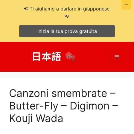
📢 Ti aiutiamo a parlare in giapponese.
🎌
Inizia la tua prova gratuita
Salta
al
Menù
contenuto
Canzoni smembrate –
Butter-Fly – Digimon –
Kouji Wada