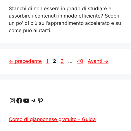
Stanchi di non essere in grado di studiare e
assorbire i contenuti in modo efficiente? Scopri
un po' di più sull'apprendimento accelerato e su
come può aiutarti.
Pagina
Pagina
Pagina
Pagina
←
precedente
1
2
3
...
40
Avanti
→
Instagram
Facebook
YouTube
Telegram
Pinterest
Corso di giapponese gratuito - Guida