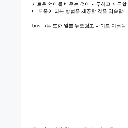
새로운 언어를 배우는 것이 지루하고 지루할
a
l
n
c
p
a
데 도움이 되는 방법을 제공할 것을 약속합니
t
e
t
e
y
r
busuu는 또한
일본 듀오링고
사이트 이름을 
s
g
e
b
L
e
A
r
r
o
i
p
a
e
o
n
p
m
s
k
k
t