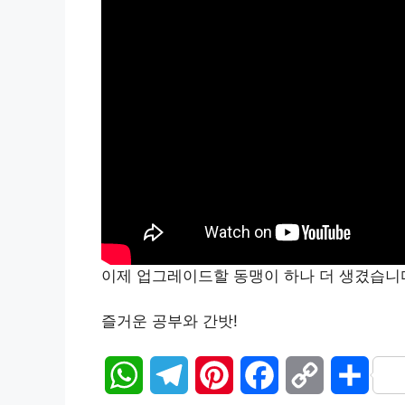
이제 업그레이드할 동맹이 하나 더 생겼습니
즐거운 공부와 간밧!
W
T
P
F
C
S