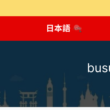
콘
텐
츠
로
건
너
뛰
기
bu