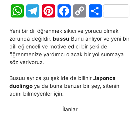
W
T
P
F
C
S
h
e
i
a
o
h
Yeni bir dil öğrenmek sıkıcı ve yorucu olmak
a
l
n
c
p
a
zorunda değildir.
bussu
Bunu anlıyor ve yeni bir
dili eğlenceli ve motive edici bir şekilde
t
e
t
e
y
r
öğrenmenize yardımcı olacak bir yol sunmaya
söz veriyoruz.
s
g
e
b
L
e
A
r
r
o
i
Busuu ayrıca şu şekilde de bilinir
Japonca
duolingo
ya da buna benzer bir şey, sitenin
p
a
e
o
n
adını bilmeyenler için.
p
m
s
k
k
İlanlar
t