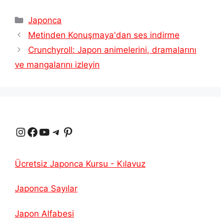
Kategoriler
Japonca
Metinden Konuşmaya'dan ses indirme
Crunchyroll: Japon animelerini, dramalarını
ve mangalarını izleyin
Instagram
Facebook
YouTube
Telgraf
Pinterest
Ücretsiz Japonca Kursu - Kılavuz
Japonca Sayılar
Japon Alfabesi