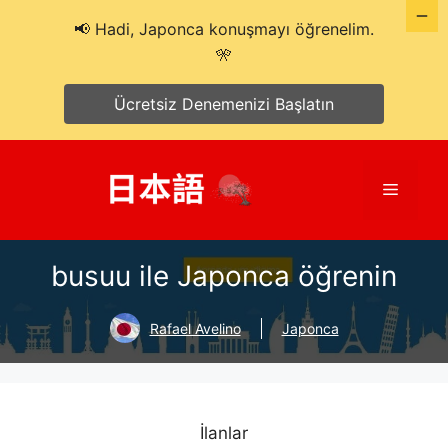
📢 Hadi, Japonca konuşmayı öğrenelim.
🎌
Ücretsiz Denemenizi Başlatın
İçeriğe
atla
Menü
busuu ile Japonca öğrenin
Rafael Avelino
Japonca
İlanlar