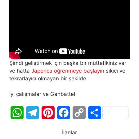
Şimdi geliştirmek için başka bir müttefikiniz var
ve hatta
Japonca öğrenmeye başlayın
sıkıcı ve
tekrarlayıcı olmayan bir şekilde.
İyi çalışmalar ve Ganbatte!
W
T
P
F
C
S
h
e
i
a
o
h
İlanlar
a
l
n
c
p
a