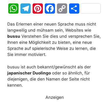
W
T
P
F
C
T
h
e
i
a
o
e
Das Erlernen einer neuen Sprache muss nicht
a
l
n
c
p
i
langweilig und mühsam sein, Websites wie
bussu
Verstehen Sie dies und versprechen Sie,
t
e
t
e
y
l
Ihnen eine Möglichkeit zu bieten, eine neue
Sprache auf spielerische Weise zu lernen, die
s
g
e
b
L
e
Sie immer motiviert.
A
r
r
o
i
n
busuu ist auch bekannt/gewünscht als der
p
a
e
o
n
japanischer Duolingo
oder so ähnlich, für
diejenigen, die den Namen der Seite nicht
p
m
s
k
k
kennen.
t
Anzeigen