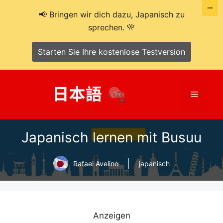
📢 Bringen wir dich dazu, Japanisch zu
sprechen. 🎌
Starten Sie Ihre kostenlose Testversion
Zum
Inhalt
Menü
springen
Japanisch lernen mit Busuu
Rafael Avelino
japanisch
Anzeigen