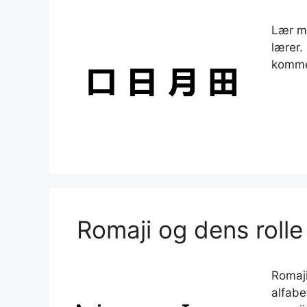
Lær mu
lærer.
kommen
Romaji og dens rolle
Romaji
alfabe