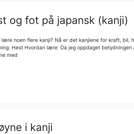
st og fot på japansk (kanji)
i lære noen flere kanji? Nå er det kanjiene for kraft, bil,
ing: Hest Hvordan lære: Da jeg oppdaget betydningen av
ene med
yne i kanji