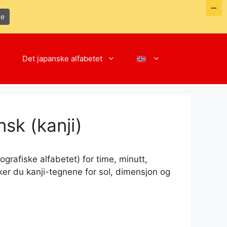
de
Det japanske alfabetet
sk (kanji)
grafiske alfabetet) for time, minutt,
ker du kanji-tegnene for sol, dimensjon og