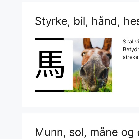
Styrke, bil, hånd, he
Skal v
Betydn
strek
Munn, sol, måne og ø