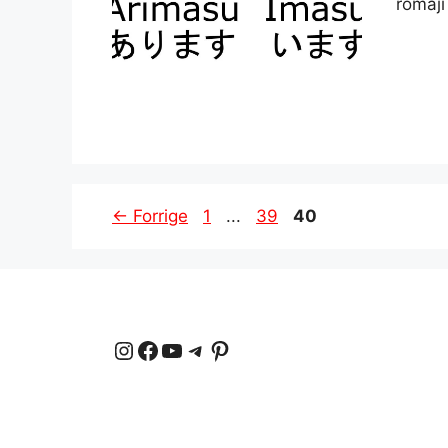
romaji
Side
Side
Side
←
Forrige
1
...
39
40
Instagram
Facebook
YouTube
Telegram
Pinterest