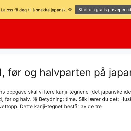
Start din gratis prøveperio
 La oss få deg til å snakke japansk. 🎌
, før og halvparten på japan
ns oppgave skal vi lære kanji-tegnene (det japanske ideo
, før og halv. 時 Betydning: time. Slik lærer du det: Hus
Nettopp. Dette kanji-tegnet består av de tre