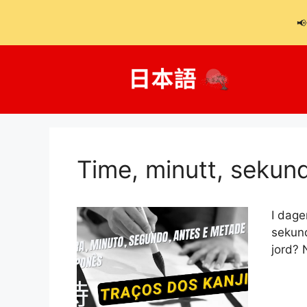
📢
Hopp
til
innhold
Time, minutt, sekund
I dage
sekund
jord? 