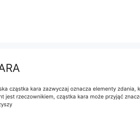
KARA
ka cząstka kara zazwyczaj oznacza elementy zdania, któ
t jest rzeczownikiem, cząstka kara może przyjąć znaczen
zyszy