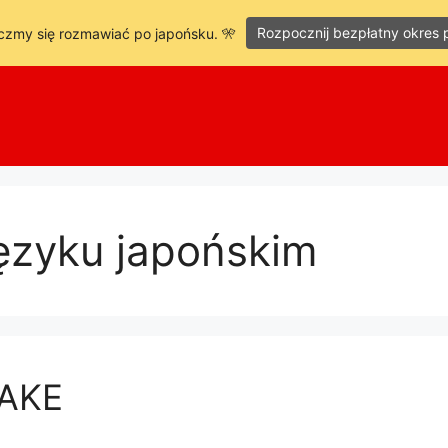
Rozpocznij bezpłatny okres 
czmy się rozmawiać po japońsku. 🎌
języku japońskim
DAKE