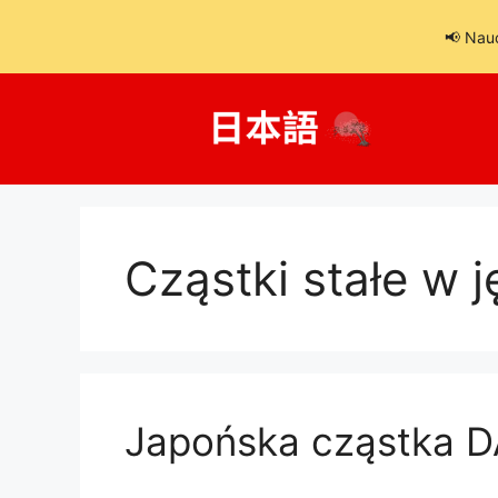
📢 Nau
Przejdź
do
treści
Cząstki stałe w 
Japońska cząstka 