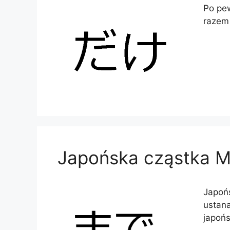
Po pe
razem 
Japońska cząstka 
Japońs
ustana
japoń