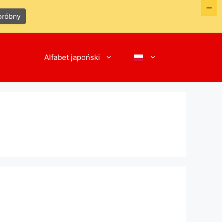
próbny
Alfabet japoński