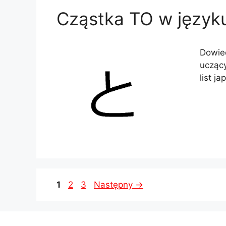
Cząstka TO w język
Dowied
uczący
list j
Strona
Strona
Strona
1
2
3
Następny
→