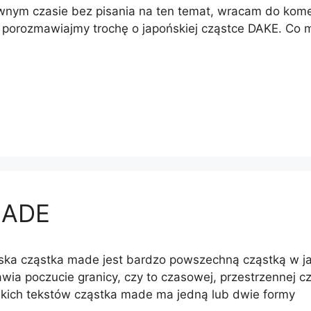
wnym czasie bez pisania na ten temat, wracam do kome
porozmawiajmy trochę o japońskiej cząstce DAKE. Co m
MADE
ka cząstka made jest bardzo powszechną cząstką w jap
wia poczucie granicy, czy to czasowej, przestrzennej czy
skich tekstów cząstka made ma jedną lub dwie formy