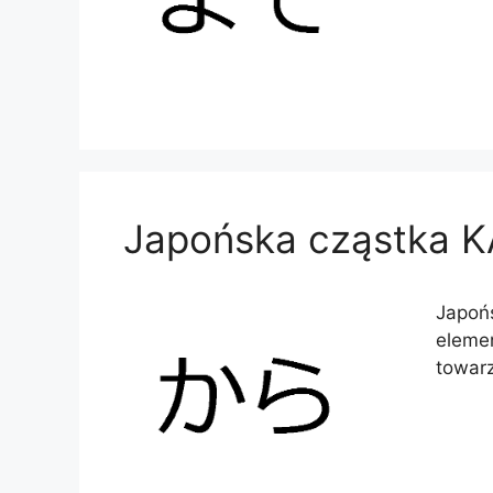
Japońska cząstka 
Japońs
elemen
towar