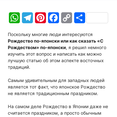
W
T
P
F
C
О
h
e
i
a
o
т
Поскольку многие люди интересуются
a
l
n
c
p
п
Рождество по-японски или как сказать «С
Рождеством» по-японски
, я решил немного
t
e
t
e
y
р
изучить этот вопрос и написать как можно
лучшую статью об этом аспекте восточных
s
g
e
b
L
а
традиций.
A
r
r
o
i
в
Самым удивительным для западных людей
p
a
e
o
n
и
является тот факт, что японское Рождество
не является традиционным праздником.
p
m
s
k
k
т
t
ь
На самом деле Рождество в Японии даже не
считается праздником, а просто обычным