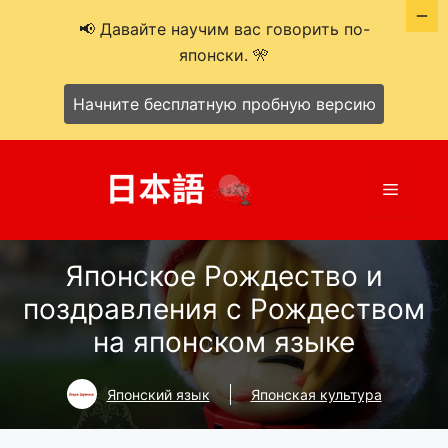
📢 Давайте научим вас говорить по-
японски. 🎌
Начните бесплатную пробную версию
Перейти
к
Меню
содержимому
Японское Рождество и
поздравления с Рождеством
на японском языке
Японский язык
Японская культура