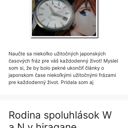
Naučte sa niekoľko užitočných japonských
časových fráz pre váš každodenný život! Myslel
som si, že by bolo pekné ukončiť články o
japonskom čase niekoľkými užitočnými frázami
pre každodenný život. Pridala som aj
Rodina spoluhlások W
a N v hiragane