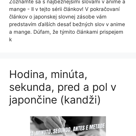
Zoznámte sa s najbežnejšími slovami v anime a
mange - II v tejto sérii článkov! V pokračovaní
článkov o japonskej slovnej zásobe vám
predstavím ďalších desať bežných slov v anime
a mange. Dúfam, že týmito článkami prispejem
k
Hodina, minúta,
sekunda, pred a pol v
japončine (kandži)