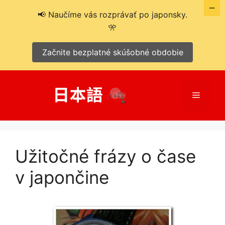
📢 Naučíme vás rozprávať po japonsky.
🎌
Začnite bezplatné skúšobné obdobie
Preskočiť
na
Menu
obsah
Užitočné frázy o čase
v japončine