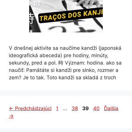
V dnešnej aktivite sa naučíme kandži (japonská
ideografická abeceda) pre hodiny, minúty,
sekundy, pred a pol. 時 Význam: hodina. ako sa
naučiť: Pamätáte si kandži pre slnko, rozmer a
zem? Je to tak. Toto kandži sa skladá z troch
Strana
Strana
Strana
Strana
←
Predchádzajúci
1
...
38
39
40
Ďalšia
→