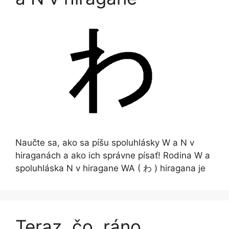
Naučte sa, ako sa píšu spoluhlásky W a N v
hiraganách a ako ich správne písať! Rodina W a
spoluhláska N v hiragane WA ( わ ) hiragana je
Teraz, čo, ráno,