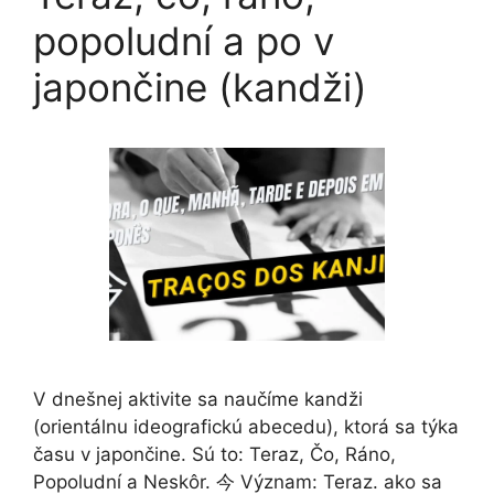
popoludní a po v
japončine (kandži)
V dnešnej aktivite sa naučíme kandži
(orientálnu ideografickú abecedu), ktorá sa týka
času v japončine. Sú to: Teraz, Čo, Ráno,
Popoludní a Neskôr. 今 Význam: Teraz. ako sa