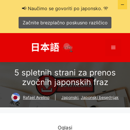
📢 Naučimo se govoriti po japonsko. 🎌
Začnite brezplačno poskusno različico
Preskoči
na
Meni
vsebino
5 spletnih strani za prenos
zvočnih japonskih fraz
Rafael Avelino
Japonski
,
Japonski besednjak
Oglasi