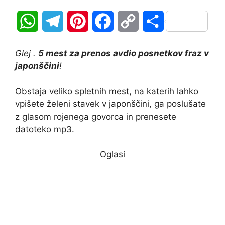
W
T
P
F
C
S
h
e
i
a
o
h
Glej .
5 mest za prenos avdio posnetkov fraz v
a
l
n
c
p
a
japonščini
!
t
e
t
e
y
r
Obstaja veliko spletnih mest, na katerih lahko
vpišete želeni stavek v japonščini, ga poslušate
s
g
e
b
L
e
z glasom rojenega govorca in prenesete
A
r
r
o
i
datoteko mp3.
p
a
e
o
n
Oglasi
p
m
s
k
k
t