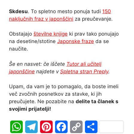
Skdesu
. To spletno mesto ponuja tudi
150
naključnih fraz v japonščini
za preučevanje.
Obstajajo
številne knjige
ki prav tako ponujajo
na desetine/stotine
Japonske fraze
da se
naučite.
Še en nasvet: če iščete
Tutor ali učitelj
japonščine
najdete v
Spletna stran Preply
.
Upam, da vam je to pomagalo, da boste imeli
več zvočnih posnetkov za stavke, ki jih
preučujete. Ne pozabite na
delite ta članek s
svojimi prijatelji!
W
T
P
F
C
S