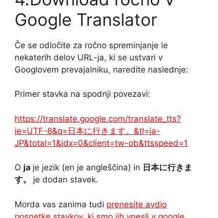
Google Translator
Če se odločite za ročno spreminjanje le
nekaterih delov URL-ja, ki se ustvari v
Googlovem prevajalniku, naredite naslednje:
Primer stavka na spodnji povezavi:
https://translate.google.com/translate_tts?
ie=UTF-8&q=日本に行きます。&tl=ja-
JP&total=1&idx=0&client=tw-ob&ttsspeed=1
O
ja
je jezik (en je angleščina) in
日本に行きま
す。
je dodan stavek.
Morda vas zanima tudi
prenesite avdio
posnetke stavkov, ki smo jih vnesli v google