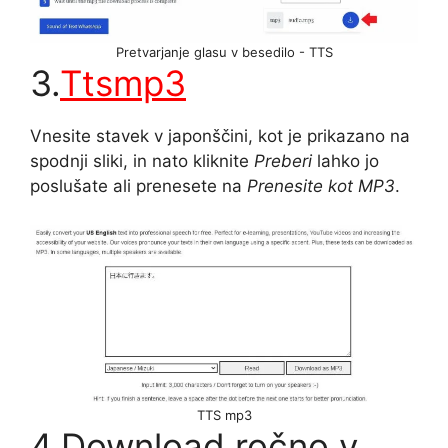
Pretvarjanje glasu v besedilo - TTS
3.
Ttsmp3
Vnesite stavek v japonščini, kot je prikazano na
spodnji sliki, in nato kliknite
Preberi
lahko jo
poslušate ali prenesete na
Prenesite kot MP3
.
TTS mp3
4.Download ročno v