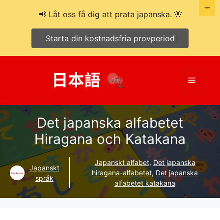
📢 Låt oss få dig att prata japanska. 🎌
Starta din kostnadsfria provperiod
Hoppa
till
Meny
innehåll
Det japanska alfabetet
Hiragana och Katakana
Japanskt alfabet
,
Det japanska
Japanskt
hiragana-alfabetet
,
Det japanska
språk
alfabetet katakana