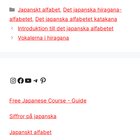
Kategorier
Japanskt alfabet
,
Det japanska hiragana-
alfabetet
,
Det japanska alfabetet katakana
Introduktion till det japanska alfabetet
Vokalerna i hiragana
Instagram
Facebook
YouTube
Telegram
Pinterest
Free Japanese Course - Guide
Siffror på japanska
Japanskt alfabet