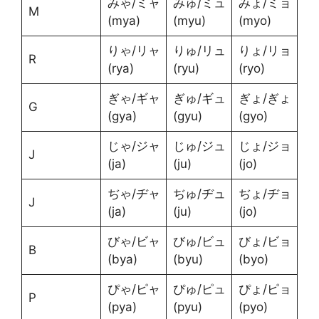
みゃ/ミャ
みゅ/ミュ
みょ/ミョ
M
(mya)
(myu)
(myo)
りゃ/リャ
りゅ/リュ
りょ/リョ
R
(rya)
(ryu)
(ryo)
ぎゃ/ギャ
ぎゅ/ギュ
ぎょ/ぎょ
G
(gya)
(gyu)
(gyo)
じゃ/ジャ
じゅ/ジュ
じょ/ジョ
J
(ja)
(ju)
(jo)
ぢゃ/ヂャ
ぢゅ/ヂュ
ぢょ/ヂョ
J
(ja)
(ju)
(jo)
びゃ/ビャ
びゅ/ビュ
びょ/ビョ
B
(bya)
(byu)
(byo)
ぴゃ/ピャ
ぴゅ/ピュ
ぴょ/ピョ
P
(pya)
(pyu)
(pyo)