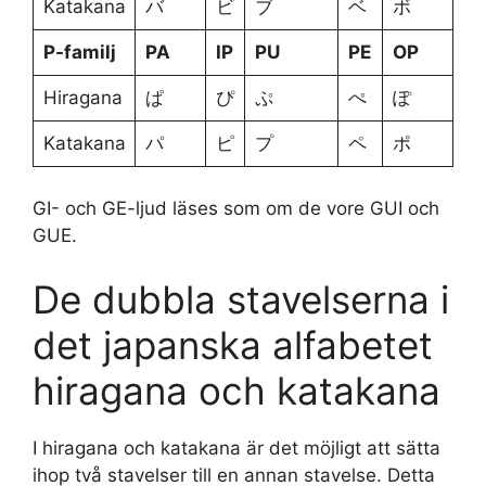
Katakana
バ
ビ
ブ
ベ
ボ
P-familj
PA
IP
PU
PE
OP
Hiragana
ぱ
ぴ
ぷ
ぺ
ぽ
Katakana
パ
ピ
プ
ペ
ポ
GI- och GE-ljud läses som om de vore GUI och
GUE.
De dubbla stavelserna i
det japanska alfabetet
hiragana och katakana
I hiragana och katakana är det möjligt att sätta
ihop två stavelser till en annan stavelse. Detta