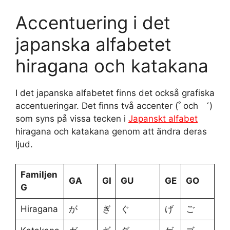
Accentuering i det
japanska alfabetet
hiragana och katakana
I det japanska alfabetet finns det också grafiska
accentueringar. Det finns två accenter (˚ och ゛)
som syns på vissa tecken i
Japanskt alfabet
hiragana och katakana genom att ändra deras
ljud.
Familjen
GA
GI
GU
GE
GO
G
Hiragana
が
ぎ
ぐ
げ
ご