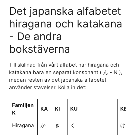
Det japanska alfabetet
hiragana och katakana
- De andra
bokstäverna
Till skillnad från vårt alfabet har hiragana och
katakana bara en separat konsonant ( ん - N ),
medan resten av det japanska alfabetet
använder stavelser. Kolla in det:
Familjen
KA
KI
KU
KE
K
Hiragana
か
き
く
け