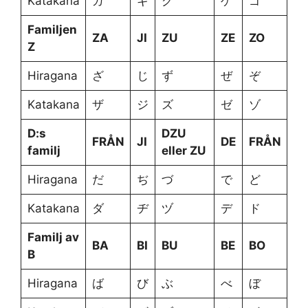
Katakana
ガ
ギ
グ
ゲ
ゴ
Familjen
ZA
JI
ZU
ZE
ZO
Z
Hiragana
ざ
じ
ず
ぜ
ぞ
Katakana
ザ
ジ
ズ
ゼ
ゾ
D:s
DZU
FRÅN
JI
DE
FRÅN
familj
eller ZU
Hiragana
だ
ぢ
づ
で
ど
Katakana
ダ
ヂ
ヅ
デ
ド
Familj av
BA
BI
BU
BE
BO
B
Hiragana
ば
び
ぶ
べ
ぼ