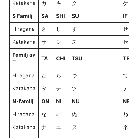
Katakana
カ
キ
ク
ケ
S Familj
SA
SHI
SU
IF
Hiragana
さ
し
す
せ
Katakana
サ
シ
ス
セ
Familj av
TA
CHI
TSU
TE
T
Hiragana
た
ち
つ
て
Katakana
タ
チ
ツ
テ
N-familj
ON
NI
NU
NE
Hiragana
な
に
ぬ
ね
Katakana
ナ
ニ
ヌ
ネ