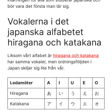
inlärningen för alla som studerar japanska och
bör vara det första man lär sig.
Vokalerna i det
japanska alfabetet
hiragana och katakana
Liksom vårt alfabet är
hiragana och katakana
har samma vokaler, men ordningsföljden i
Japan skiljer sig lite från vår.
Ledamöter
A
I
U
E
O
Hiragana
あ
い
う
え
お
Katakana
ア
イ
ウ
エ
オ