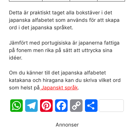
Detta är praktiskt taget alla bokstäver i det
japanska alfabetet som används för att skapa
ord i det japanska språket.
Jämfört med portugisiska är japanerna fattiga
på fonem men rika på sätt att uttrycka sina
idéer.
Om du känner till det japanska alfabetet
katakana och hiragana kan du skriva vilket ord
som helst på
Japanskt språk
.
W
T
P
F
C
D
h
e
i
a
o
e
Annonser
a
l
n
c
p
l