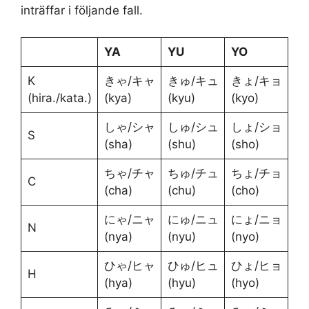
inträffar i följande fall.
YA
YU
YO
K
きゃ/キャ
きゅ/キュ
きょ/キョ
(hira./kata.)
(kya)
(kyu)
(kyo)
しゃ/シャ
しゅ/シュ
しょ/ショ
S
(sha)
(shu)
(sho)
ちゃ/チャ
ちゅ/チュ
ちょ/チョ
C
(cha)
(chu)
(cho)
にゃ/ニャ
にゅ/ニュ
にょ/ニョ
N
(nya)
(nyu)
(nyo)
ひゃ/ヒャ
ひゅ/ヒュ
ひょ/ヒョ
H
(hya)
(hyu)
(hyo)