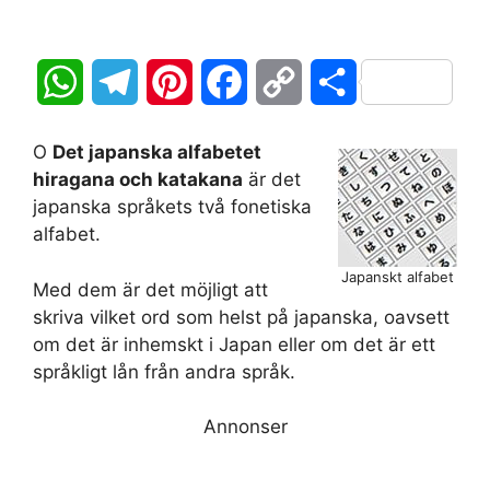
W
T
P
F
C
D
h
e
i
a
o
e
O
Det japanska alfabetet
a
l
n
c
p
l
hiragana och katakana
är det
japanska språkets två fonetiska
t
e
t
e
y
a
alfabet.
s
g
e
b
L
Japanskt alfabet
Med dem är det möjligt att
A
r
r
o
i
skriva vilket ord som helst på japanska, oavsett
om det är inhemskt i Japan eller om det är ett
p
a
e
o
n
språkligt lån från andra språk.
p
m
s
k
k
Annonser
t