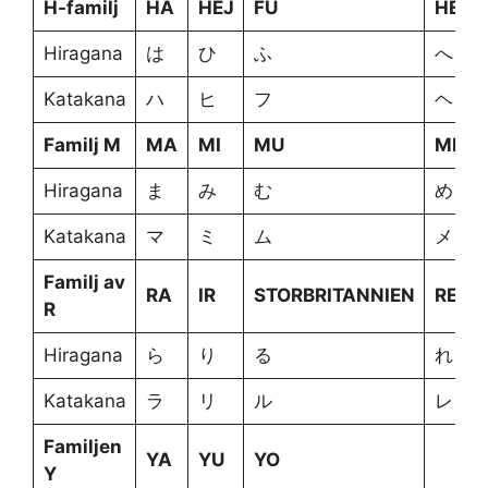
H-familj
HA
HEJ
FU
HE
Hiragana
は
ひ
ふ
へ
Katakana
ハ
ヒ
フ
ヘ
Familj M
MA
MI
MU
ME
Hiragana
ま
み
む
め
Katakana
マ
ミ
ム
メ
Familj av
RA
IR
STORBRITANNIEN
RE
R
Hiragana
ら
り
る
れ
Katakana
ラ
リ
ル
レ
Familjen
YA
YU
YO
Y